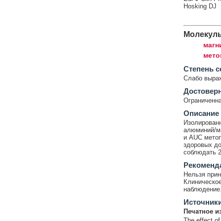
Hosking DJ
Молекул
магн
мето
Cтепень с
Слабо выра
Достовер
Ограниченна
Описание
Изолированн
алюминий/м
и AUC метоп
здоровых до
соблюдать 2
Рекоменд
Нельзя прин
Клиническое
наблюдение
Источник
Печатное и
The effect of