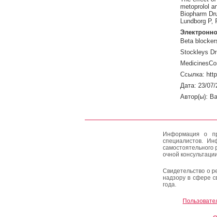
metoprolol an
Biopharm Dru
Lundborg P,
Электронно
Beta blockers
Stockleys Dr
MedicinesCo
Ссылка: htt
Дата: 23/07/
Автор(ы): Ba
Информация о пр
специалистов. Ин
самостоятельного 
очной консультации
Свидетельство о р
надзору в сфере с
года.
Пользовате