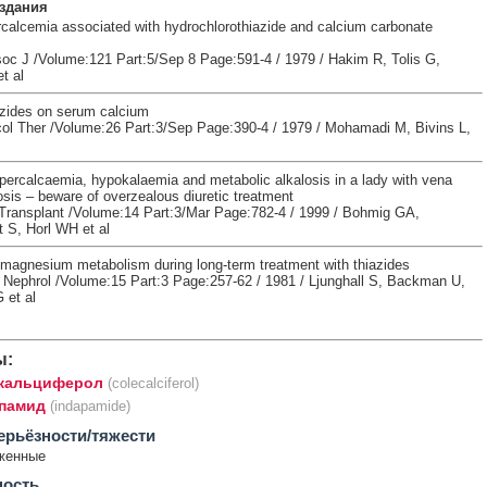
здания
calcemia associated with hydrochlorothiazide and calcium carbonate
c J /Volume:121 Part:5/Sep 8 Page:591-4 / 1979 / Hakim R, Tolis G,
t al
iazides on serum calcium
ol Ther /Volume:26 Part:3/Sep Page:390-4 / 1979 / Mohamadi M, Bivins L,
ypercalcaemia, hypokalaemia and metabolic alkalosis in a lady with vena
sis – beware of overzealous diuretic treatment
 Transplant /Volume:14 Part:3/Mar Page:782-4 / 1999 / Bohmig GA,
 S, Horl WH et al
magnesium metabolism during long-term treatment with thiazides
 Nephrol /Volume:15 Part:3 Page:257-62 / 1981 / Ljunghall S, Backman U,
 et al
ы:
кальциферол
(colecalciferol)
памид
(indapamide)
ерьёзности/тяжести
женные
ность