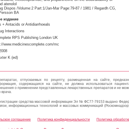
d atenolol
g Dispos /Volume:2 Part:1/Jan-Mar Page:79-87 / 1981 / Regardh CG,
 Persson BA
е издание
 + Antacids or Antidiarrhoeals
ug Interactions
mplete RPS Publishing London UK
p://www.medicinescomplete.com/mc
2008
xter K (ed)
епаратах, отпускаемых по рецепту, размещенная на сайте, предназн
формация, содержащаяся на сайте, не должна использоваться пациен
решения о применении представленных лекарственных препаратов и не мож
 врача.
егистрации средства массовой информации Эл № ФС77-79153 выдано Федер
вязи, информационных технологий и массовых коммуникаций (Роскомнадзор
льское соглашение
Политика конфиденциальности
Политика обработк