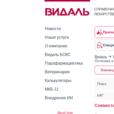
СПРАВОЧН
ЛЕКАРСТВ
Новости
Препа
Наши услуги
Специ
О компании
Видаль БОКС
Видаль
Остеокеа и
Парафармацевтика
Взаимо
Ветеринария
Калькуляторы
Поиск
МКБ-11
КФГ
Внедрение ИИ
Совмести
Вход для