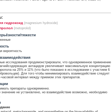
ы:
ия гидроксид
(magnesium hydroxide)
пролол
(metoprolol)
ерьёзности/тяжести
женные
ность
я вероятность
 взаимодействия
ые исследования продемонстрировали, что одновременное применение
агнийсодержащих антацидов увеличивает максимальную концентрацию
ролола на 25% и 11% (что было показано в исследовании с участием 6
бровольцев). Для того чтобы минимизировать взаимодействие следует
-часовой интервал между приемом этих препаратов.
ации
имать препараты одновременно.
 значение не установлено, но взаимодействие возможно, необходимо
.
и
здание
 antacid, metoclopramide, and propantheline on the bioavailability of