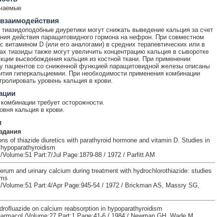
ечаемые
 взаимодействия
 тиазидоподобные диуретики могут снижать выведение кальция за счет
ния действия паращитовидного гормона на нефрон. При совместном
с витамином D (или его аналогами) в средних терапевтических или в
ах тиазиды также могут увеличить концентрацию кальция в сыворотке
укции высвобождения кальция из костной ткани. При применении
у пациентов со сниженной функцией паращитовидной железы описаны
ития гиперкальциемии. При необходимости применения комбинации
тролировать уровень кальция в крови.
ации
комбинации требует осторожности.
овня кальция в крови.
и
здания
ons of thiazide diuretics with parathyroid hormone and vitamin D. Studies in
h hypoparathyroidism
 /Volume:51 Part:7/Jul Page:1879-88 / 1972 / Parfitt AM
erum and urinary calcium during treatment with hydrochlorothiazide: studies
sms
t /Volume:51 Part:4/Apr Page:945-54 / 1972 / Brickman AS, Massry SG,
drofluazide on calcium reabsorption in hypoparathyroidism
harmacol /Volume:27 Part:1 Page:41-6 / 1984 / Newman GH, Wade M,