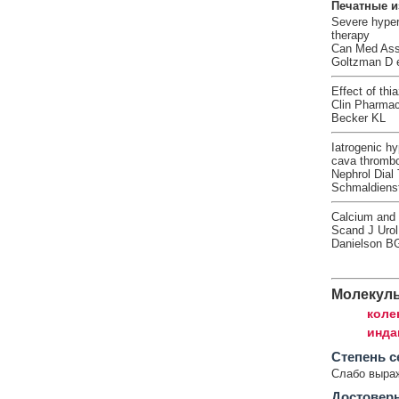
Печатные и
Severe hyper
therapy
Can Med Asso
Goltzman D e
Effect of th
Clin Pharmac
Becker KL
Iatrogenic h
cava thrombo
Nephrol Dial
Schmaldienst
Calcium and 
Scand J Urol
Danielson BG
Молекул
коле
инда
Cтепень с
Слабо выра
Достовер