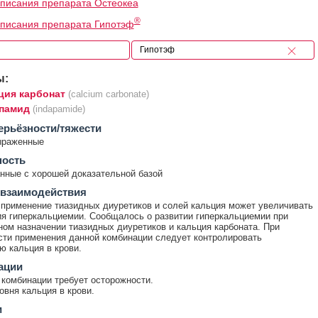
писания препарата Остеокеа
®
писания препарата Гипотэф
ы:
ция карбонат
(calcium carbonate)
памид
(indapamide)
ерьёзности/тяжести
ыраженные
ность
ные с хорошей доказательной базой
 взаимодействия
применение тиазидных диуретиков и солей кальция может увеличивать
ия гиперкальциемии. Сообщалось о развитии гиперкальциемии при
ом назначении тиазидных диуретиков и кальция карбоната. При
ти применения данной комбинации следует контролировать
ю кальция в крови.
ации
комбинации требует осторожности.
овня кальция в крови.
и