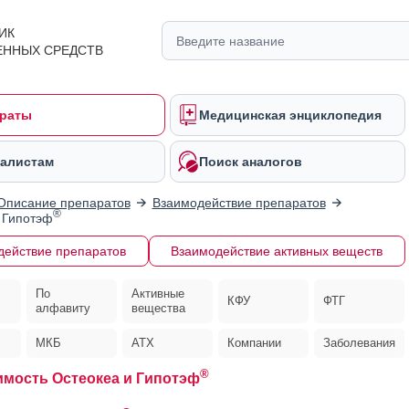
ИК
ЕННЫХ СРЕДСТВ
раты
Медицинская энциклопедия
алистам
Поиск аналогов
Описание препаратов
Взаимодействие препаратов
®
 Гипотэф
действие препаратов
Взаимодействие активных веществ
По
Активные
КФУ
ФТГ
алфавиту
вещества
МКБ
АТХ
Компании
Заболевания
®
мость Остеокеа и Гипотэф