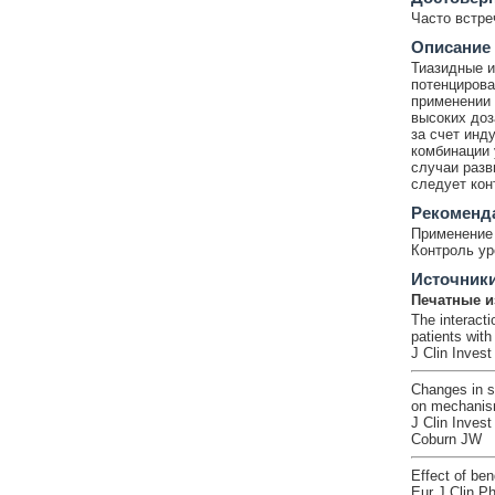
Часто встр
Описание
Тиазидные и
потенцирова
применении 
высоких доз
за счет инд
комбинации 
случаи разв
следует кон
Рекоменд
Применение 
Контроль ур
Источник
Печатные и
The interacti
patients wit
J Clin Invest
Changes in s
on mechani
J Clin Inves
Coburn JW
Effect of ben
Eur J Clin P