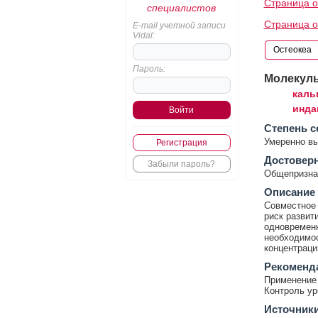
Страница о
специалистов
Страница о
E-mail учетной записи
Vidal:
Пароль:
Молекул
каль
инда
Cтепень с
Умеренно в
Регистрация
Достовер
Забыли пароль?
Общепризнан
Описание
Совместное 
риск развит
одновременн
необходимос
концентраци
Рекоменд
Применение 
Контроль ур
Источник