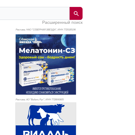
Расширенный поиск
Реклама. НАО "СЕВЕРНАЯ ЗВЕЗДА", ИНН 772
0185196
Реклама. АО "Видаль Рус", ИНН 772
8043605