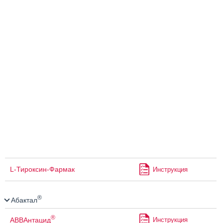
L-Тироксин-Фармак
Инструкция
®
Абактал
®
АВВАнтацид
Инструкция