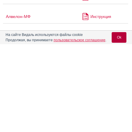
Алвелон-МФ
Инструкция
На сайте Видаль используются файлы cookie
АлвиферГем
Инструкция
Ok
Продолжая, вы принимаете
пользовательское соглашение
.
Алгелдрат + Бензокаин +
Инструкция
Магния гидроксид
Вход для специалистов
E-mail учетной записи Vidal:
Алгелдрат + Магния
Инструкция
гидроксид
Пароль:
Алгемаг
Инструкция
Алгемаг А
Инструкция