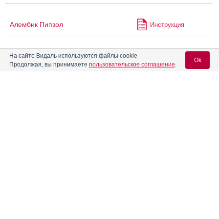
Алембик Пипзол
Инструкция
На сайте Видаль используются файлы cookie
Алзолам
Инструкция
Ok
Продолжая, вы принимаете
пользовательское соглашение
.
Алмонт
Инструкция
Вход для специалистов
E-mail учетной записи Vidal:
Алпразолам
Инструкция
Пароль:
®
Альвеско
Инструкция
®
Амарил
Инструкция
®
Регистрация
Забыли пароль?
Амарил
М
Инструкция