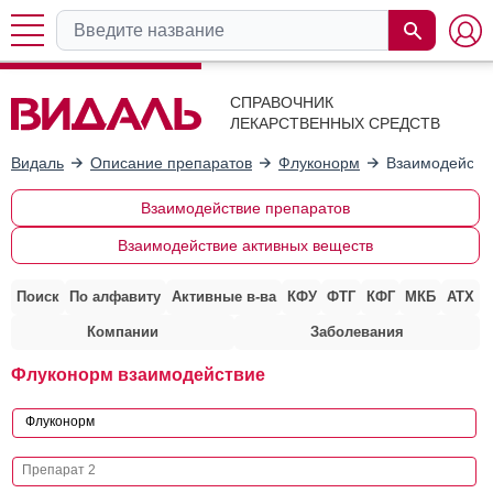
СПРАВОЧНИК
ЛЕКАРСТВЕННЫХ СРЕДСТВ
Видаль
Описание препаратов
Флуконорм
Взаимодейств
Взаимодействие препаратов
Взаимодействие активных веществ
Поиск
По алфавиту
Активные в-ва
КФУ
ФТГ
КФГ
МКБ
АТХ
Компании
Заболевания
Флуконорм взаимодействие