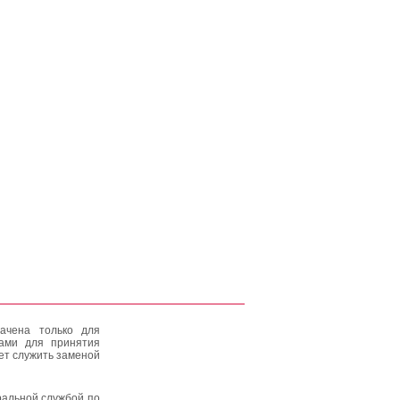
ачена только для
тами для принятия
ет служить заменой
альной службой по