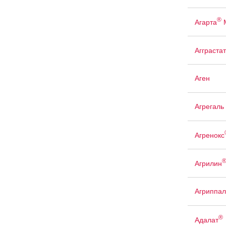
®
Агарта
Агграстат
Аген
Агрегаль
Агренокс
Агрилин
Агриппал
®
Адалат