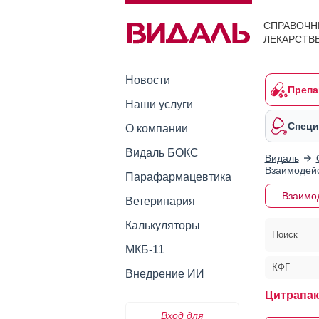
СПРАВОЧН
ЛЕКАРСТВ
Новости
Препа
Наши услуги
Специ
О компании
Видаль БОКС
Видаль
Взаимодейс
Парафармацевтика
Взаимо
Ветеринария
Калькуляторы
Поиск
МКБ-11
КФГ
Внедрение ИИ
Цитрапак
Вход для