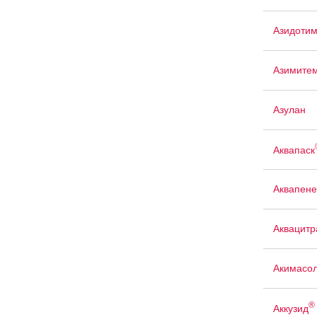
Азидоти
Азимите
Азулан
Аквапаск
Аквапен
Аквацит
Акимасо
®
Аккузид