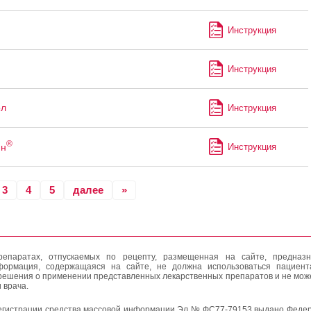
Инструкция
Инструкция
ол
Инструкция
®
ин
Инструкция
3
4
5
далее
»
епаратах, отпускаемых по рецепту, размещенная на сайте, предназн
формация, содержащаяся на сайте, не должна использоваться пациен
решения о применении представленных лекарственных препаратов и не мож
 врача.
егистрации средства массовой информации Эл № ФС77-79153 выдано Федер