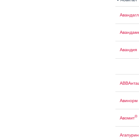
Авандаг
Авандам
Авандия
АВВАнта
Авинорм 
®
Авомит
Агапурин