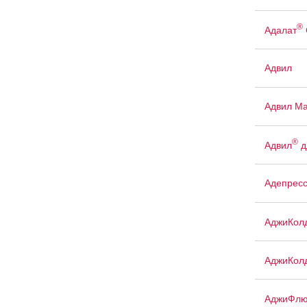
®
Адалат
Адвил
Адвил М
®
Адвил
д
Адепрес
АджиКол
АджиКол
АджиФлю