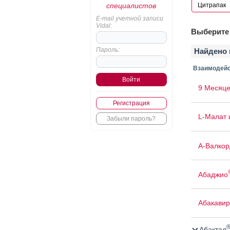
специалистов
E-mail учетной записи
Vidal:
Выберите 
Пароль:
Найдено 
Взаимодейс
9 Месяце
Регистрация
L-Малат 
Забыли пароль?
А-Валкор
Абаджио
Абакавир
Абактал