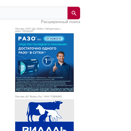
Расширенный поиск
Реклама. ООО «Др. Редди’с Лабораторис»,
ИНН: 770
7321227
Реклама. АО "Видаль Рус", ИНН 772
8043605