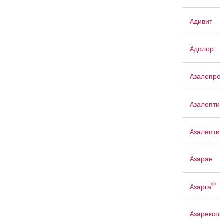
Адивит
Адолор
Азалепр
Азалепти
Азалепти
Азаран
®
Азарга
Азарексо