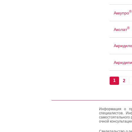
®
Аккупро
®
Аколат
Акридил
Акридип
1
2
Информация о пр
специалистов. Ин
самостоятельного 
очной консультации
Свидетельство о р