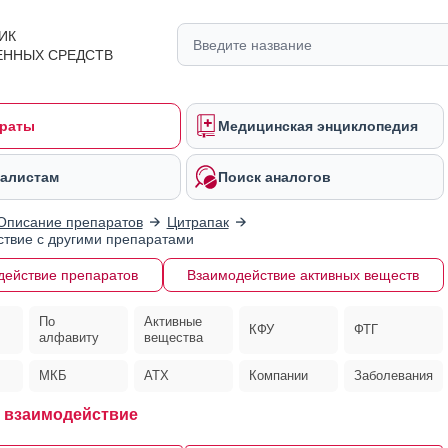
ИК
ЕННЫХ СРЕДСТВ
раты
Медицинская энциклопедия
алистам
Поиск аналогов
Описание препаратов
Цитрапак
твие с другими препаратами
действие препаратов
Взаимодействие активных веществ
По
Активные
КФУ
ФТГ
алфавиту
вещества
МКБ
АТХ
Компании
Заболевания
 взаимодействие