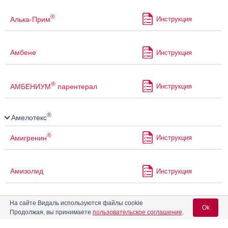
®
Алька-Прим
Инструкция
Амбене
Инструкция
®
АМБЕНИУМ
парентерал
Инструкция
®
Амелотекс
®
Амигренин
Инструкция
Амизолид
Инструкция
На сайте Видаль используются файлы cookie
Амиксид
Инструкция
Ok
Продолжая, вы принимаете
пользовательское соглашение
.