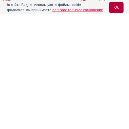
Виал
На сайте Видаль используются файлы cookie
Ok
Продолжая, вы принимаете
пользовательское соглашение
.
®
Азибиот
Инструкция
Вход для специалистов
Азивок
Инструкция
E-mail учетной записи Vidal:
Азитрал
Инструкция
Пароль:
®
Азитрал Макс
Инструкция
®
Азитрал Мини
Инструкция
Регистрация
Забыли пароль?
®
Азитрокс
Инструкция