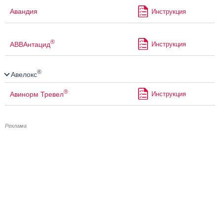
Авандия
Инструкция
®
АВВАнтацид
Инструкция
®
Авелокс
®
Авинорм Тревел
Инструкция
Реклама