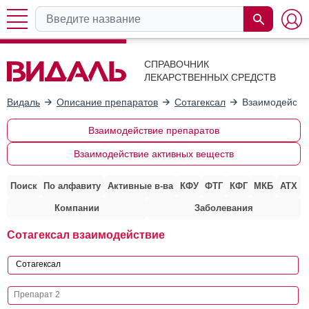
СПРАВОЧНИК
ЛЕКАРСТВЕННЫХ СРЕДСТВ
Видаль
Описание препаратов
Сотагексал
Взаимодейств
Взаимодействие препаратов
Взаимодействие активных веществ
Поиск
По алфавиту
Активные в-ва
КФУ
ФТГ
КФГ
МКБ
АТХ
Компании
Заболевания
Сотагексал взаимодействие