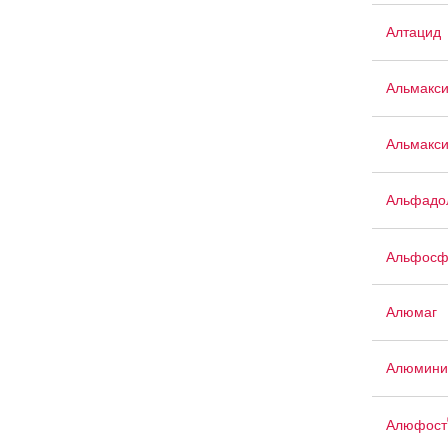
Алтацид
Альмакс
Альмакси
Альфадо
Альфосф
Алюмаг
Алюмини
Алюфост