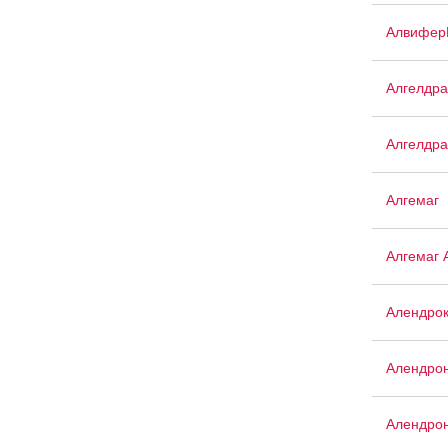
Алвифер
Алгелдра
Алгелдра
Алгемаг
Алгемаг 
Алендро
Алендро
Алендрон