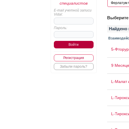
специалистов
E-mail учетной записи
Vidal:
Выберите 
Пароль:
Найдено 
Взаимодейс
5-Фторур
Регистрация
9 Месяце
Забыли пароль?
L-Малат 
L-Тирокс
L-Тирокс