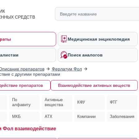
ИК
ЕННЫХ СРЕДСТВ
раты
Медицинская энциклопедия
алистам
Поиск аналогов
Описание препаратов
Ферлатум Фол
твие с другими препаратами
действие препаратов
Взаимодействие активных веществ
По
Активные
КФУ
ФТГ
алфавиту
вещества
МКБ
АТХ
Компании
Заболевания
 Фол взаимодействие