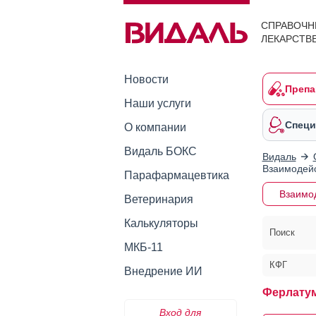
СПРАВОЧН
ЛЕКАРСТВ
Новости
Препа
Наши услуги
Специ
О компании
Видаль БОКС
Видаль
Взаимодейс
Парафармацевтика
Взаимо
Ветеринария
Калькуляторы
Поиск
МКБ-11
КФГ
Внедрение ИИ
Ферлатум
Вход для