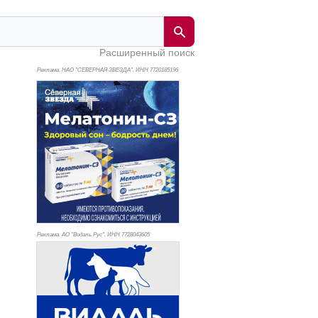
Расширенный поиск
Реклама. НАО "СЕВЕРНАЯ ЗВЕЗДА", ИНН 772
0185196
Реклама. АО "Видаль Рус", ИНН 772
8043605