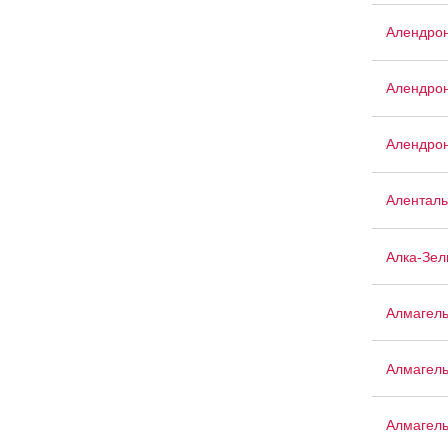
Алендрон
Алендрон
Алендрон
Аленталь
Алка-Зел
Алмагел
Алмагел
Алмагел