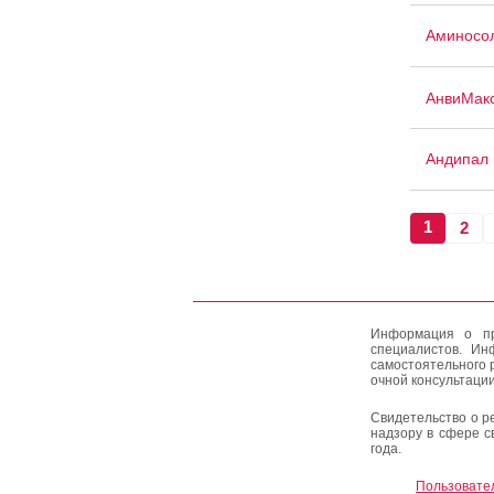
Аминосо
АнвиМак
Андипал
1
2
Информация о пр
специалистов. Ин
самостоятельного 
очной консультации
Свидетельство о р
надзору в сфере с
года.
Пользовате