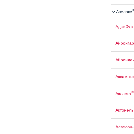
Авелокс
АджиФлю
Айронгар
Айрондек
Аквамокс
®
Акласта
Актонель
Алвелон