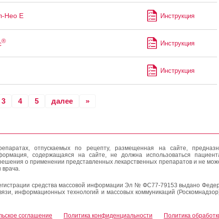
л-Нео Е
Инструкция
®
с
Инструкция
Инструкция
3
4
5
далее
»
епаратах, отпускаемых по рецепту, размещенная на сайте, предназн
формация, содержащаяся на сайте, не должна использоваться пациен
решения о применении представленных лекарственных препаратов и не мож
 врача.
егистрации средства массовой информации Эл № ФС77-79153 выдано Федер
вязи, информационных технологий и массовых коммуникаций (Роскомнадзор
льское соглашение
Политика конфиденциальности
Политика обработк