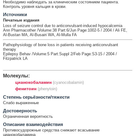
Необходимо наблюдать за клиническим состоянием пациента.
Контроль уровня кальция в крови.
Источники
Печатные издания
Loss of seizure control due to anticonvulsant-induced hypocalcemia
Ann Pharmacother /Volume:38 Part:6/Jun Page:1002-5 / 2004 / Ali FE,
Al-Bustan MA, Al-Busairi WA, Al-Mulla FA
Pathophysiology of bone loss in patients receiving anticonvulsant
therapy
Epilepsy Behav /Volume:5 Part:Suppl 2/Feb Page:S3-15 / 2004 /
Fitzpatrick LA
Молекулы:
цианокобаламин
(cyanocobalamin)
фенитоин
(phenytoin)
Cтепень серьёзности/тяжести
Слабо выраженные
Достоверность
Ограниченная вероятность
Описание взаимодействия
Противосудорожные средства снижают всасывание
цианокобаламина