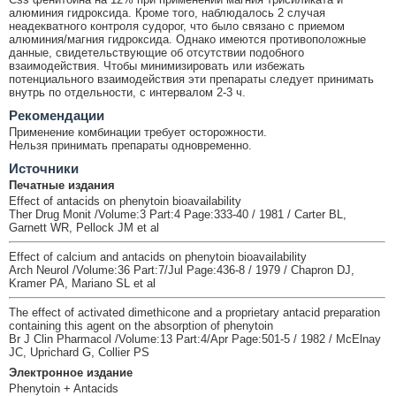
алюминия гидроксида. Кроме того, наблюдалось 2 случая
неадекватного контроля судорог, что было связано с приемом
алюминия/магния гидроксида. Однако имеются противоположные
данные, свидетельствующие об отсутствии подобного
взаимодействия. Чтобы минимизировать или избежать
потенциального взаимодействия эти препараты следует принимать
внутрь по отдельности, с интервалом 2-3 ч.
Рекомендации
Применение комбинации требует осторожности.
Нельзя принимать препараты одновременно.
Источники
Печатные издания
Effect of antacids on phenytoin bioavailability
Ther Drug Monit /Volume:3 Part:4 Page:333-40 / 1981 / Carter BL,
Garnett WR, Pellock JM et al
Effect of calcium and antacids on phenytoin bioavailability
Arch Neurol /Volume:36 Part:7/Jul Page:436-8 / 1979 / Chapron DJ,
Kramer PA, Mariano SL et al
The effect of activated dimethicone and a proprietary antacid preparation
containing this agent on the absorption of phenytoin
Br J Clin Pharmacol /Volume:13 Part:4/Apr Page:501-5 / 1982 / McElnay
JC, Uprichard G, Collier PS
Электронное издание
Phenytoin + Antacids