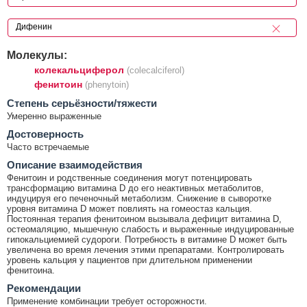
Молекулы:
колекальциферол
(colecalciferol)
фенитоин
(phenytoin)
Cтепень серьёзности/тяжести
Умеренно выраженные
Достоверность
Часто встречаемые
Описание взаимодействия
Фенитоин и родственные соединения могут потенцировать
трансформацию витамина D до его неактивных метаболитов,
индуцируя его печеночный метаболизм. Снижение в сыворотке
уровня витамина D может повлиять на гомеостаз кальция.
Постоянная терапия фенитоином вызывала дефицит витамина D,
остеомаляцию, мышечную слабость и выраженные индуцированные
гипокальциемией судороги. Потребность в витамине D может быть
увеличена во время лечения этими препаратами. Контролировать
уровень кальция у пациентов при длительном применении
фенитоина.
Рекомендации
Применение комбинации требует осторожности.