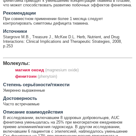
фенитоина приводит к уменьшению концентрации тиамина в плазме,
что может способствовать развитию побочных эффектов фенитоина.
Рекомендации
При совместном применении более 1 месяца следует
контролировать симптомы дефицита тиамина.
Источники
Stargrove M.B., Treasure J., McKee D.L. Herb, Nutrient, and Drug
Interactions: Clinical Implications and Therapeutic Strategies, 2008,
p.253
Молекулы:
магния оксид
(magnesium oxide)
фенитоин
(phenytoin)
Cтепень серьёзности/тяжести
Умеренно выраженные
Достоверность
Часто встречаемые
Описание взаимодействия
В исследовании, включавшем 8 здоровых добровольцев, AUC
фенитоина уменьшалась на 25% при многократном ежедневном
приеме алюминия/магния гидроксида. В другом исследовании,
включавшем 6 пациентов с эпилепсией, наблюдалось уменьшение
Css фенитоина на 12% при применении магния трисиликата и