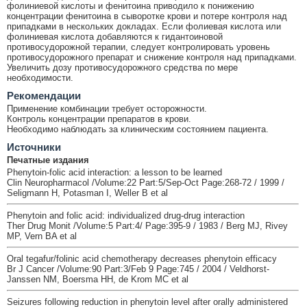
фолиниевой кислоты и фенитоина приводило к понижению
концентрации фенитоина в сыворотке крови и потере контроля над
припадками в нескольких докладах. Если фолиевая кислота или
фолиниевая кислота добавляются к гидантоиновой
противосудорожной терапии, следует контролировать уровень
противосудорожного препарат и снижение контроля над припадками.
Увеличить дозу противосудорожного средства по мере
необходимости.
Рекомендации
Применение комбинации требует осторожности.
Контроль концентрации препаратов в крови.
Необходимо наблюдать за клиническим состоянием пациента.
Источники
Печатные издания
Phenytoin-folic acid interaction: a lesson to be learned
Clin Neuropharmacol /Volume:22 Part:5/Sep-Oct Page:268-72 / 1999 /
Seligmann H, Potasman I, Weller B et al
Phenytoin and folic acid: individualized drug-drug interaction
Ther Drug Monit /Volume:5 Part:4/ Page:395-9 / 1983 / Berg MJ, Rivey
MP, Vern BA et al
Oral tegafur/folinic acid chemotherapy decreases phenytoin efficacy
Br J Cancer /Volume:90 Part:3/Feb 9 Page:745 / 2004 / Veldhorst-
Janssen NM, Boersma HH, de Krom MC et al
Seizures following reduction in phenytoin level after orally administered