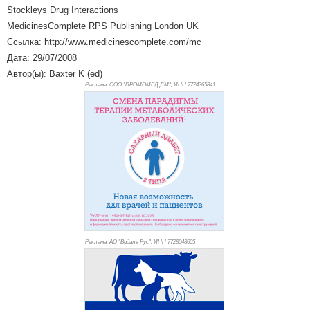
Stockleys Drug Interactions
MedicinesComplete RPS Publishing London UK
Ссылка: http://www.medicinescomplete.com/mc
Дата: 29/07/2008
Автор(ы): Baxter K (ed)
Реклама. ООО "ПРОМОМЕД ДМ", ИНН 772
4365841
Реклама. АО "Видаль Рус", ИНН 772
8043605