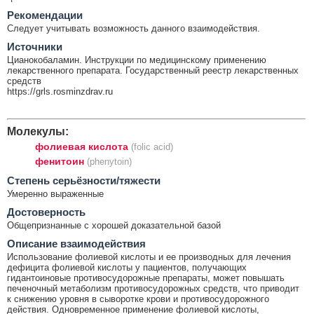
Рекомендации
Следует учитывать возможность данного взаимодействия.
Источники
Цианокобаламин. Инструкции по медицинскому применению
лекарственного препарата. Государственный реестр лекарственных
средств
https://grls.rosminzdrav.ru
Молекулы:
фолиевая кислота
(folic acid)
фенитоин
(phenytoin)
Cтепень серьёзности/тяжести
Умеренно выраженные
Достоверность
Общепризнанные с хорошей доказательной базой
Описание взаимодействия
Использование фолиевой кислоты и ее производных для лечения
дефицита фолиевой кислоты у пациентов, получающих
гидантоиновые противосудорожные препараты, может повышать
печеночный метаболизм противосудорожных средств, что приводит
к снижению уровня в сыворотке крови и противосудорожного
действия. Одновременное применение фолиевой кислоты,