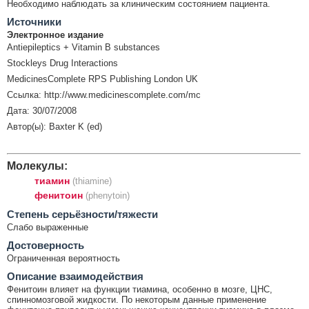
Необходимо наблюдать за клиническим состоянием пациента.
Источники
Электронное издание
Antiepileptics + Vitamin B substances
Stockleys Drug Interactions
MedicinesComplete RPS Publishing London UK
Ссылка: http://www.medicinescomplete.com/mc
Дата: 30/07/2008
Автор(ы): Baxter K (ed)
Молекулы:
тиамин
(thiamine)
фенитоин
(phenytoin)
Cтепень серьёзности/тяжести
Слабо выраженные
Достоверность
Ограниченная вероятность
Описание взаимодействия
Фенитоин влияет на функции тиамина, особенно в мозге, ЦНС,
спинномозговой жидкости. По некоторым данные применение