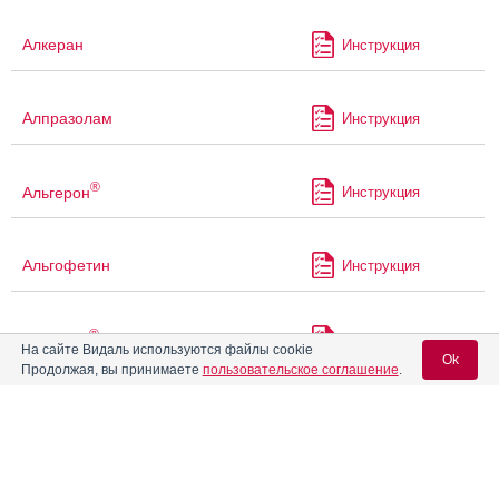
Алкеран
Инструкция
Алпразолам
Инструкция
®
Альгерон
Инструкция
Альгофетин
Инструкция
®
Альтевир
Инструкция
На сайте Видаль используются файлы cookie
Ok
Продолжая, вы принимаете
пользовательское соглашение
.
®
Альфарона
Инструкция
Вход для специалистов
E-mail учетной записи Vidal:
Альфаферон
Инструкция