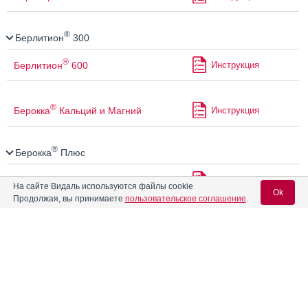
®
Берлитион
300
®
Берлитион
600
Инструкция
®
Берокка
Кальций и Магний
Инструкция
®
Берокка
Плюс
Бесалол
Инструкция
На сайте Видаль используются файлы cookie
Ok
Продолжая, вы принимаете
пользовательское соглашение
.
®
Бетагенот
Инструкция
Вход для специалистов
E-mail учетной записи Vidal:
®
Бетадерм
Инструкция