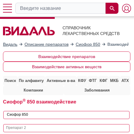
СПРАВОЧНИК
ЛЕКАРСТВЕННЫХ СРЕДСТВ
Видаль
Описание препаратов
Сиофор 850
Взаимодейст
Взаимодействие препаратов
Взаимодействие активных веществ
Поиск
По алфавиту
Активные в-ва
КФУ
ФТГ
КФГ
МКБ
АТХ
Компании
Заболевания
®
Сиофор
850 взаимодействие