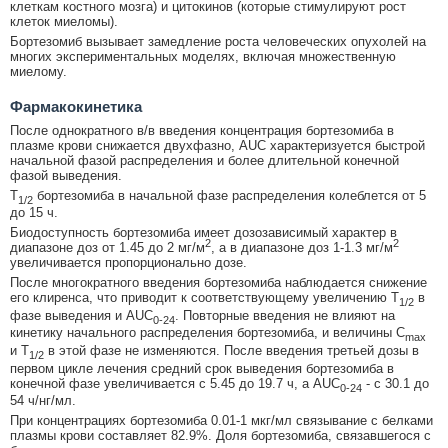
клеткам костного мозга) и цитокинов (которые стимулируют рост
клеток миеломы).
Бортезомиб вызывает замедление роста человеческих опухолей на
многих экспериментальных моделях, включая множественную
миелому.
Фармакокинетика
После однократного в/в введения концентрация бортезомиба в
плазме крови снижается двухфазно, AUC характеризуется быстрой
начальной фазой распределения и более длительной конечной
фазой выведения.
T
бортезомиба в начальной фазе распределения колеблется от 5
1/2
до 15 ч.
Биодоступность бортезомиба имеет дозозависимый характер в
2
2
диапазоне доз от 1.45 до 2 мг/м
, а в диапазоне доз 1-1.3 мг/м
увеличивается пропорционально дозе.
После многократного введения бортезомиба наблюдается снижение
его клиренса, что приводит к соответствующему увеличению T
в
1/2
фазе выведения и AUC
. Повторные введения не влияют на
0-24
кинетику начального распределения бортезомиба, и величины С
max
и T
в этой фазе не изменяются. После введения третьей дозы в
1/2
первом цикле лечения средний срок выведения бортезомиба в
конечной фазе увеличивается с 5.45 до 19.7 ч, а AUC
- с 30.1 до
0-24
54 ч/нг/мл.
При концентрациях бортезомиба 0.01-1 мкг/мл связывание с белками
плазмы крови составляет 82.9%. Доля бортезомиба, связавшегося с