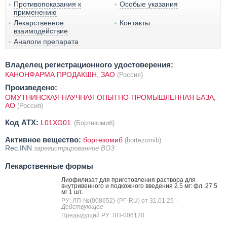
Противопоказания к
Особые указания
применению
Лекарственное
Контакты
взаимодействие
Аналоги препарата
Владелец регистрационного удостоверения:
КАНОНФАРМА ПРОДАКШН, ЗАО
(Россия)
Произведено:
ОМУТНИНСКАЯ НАУЧНАЯ ОПЫТНО-ПРОМЫШЛЕННАЯ БАЗА,
АО
(Россия)
Код ATX:
L01XG01
(Бортезомиб)
Активное вещество:
бортезомиб
(bortezomib)
Rec.INN
зарегистрированное ВОЗ
Лекарственные формы
Лиофилизат для приготовления раствора для
внутривенного и подкожного введения 2.5 мг: фл. 27.5
мг 1 шт.
РУ: ЛП-№(008652)-(РГ-RU) от 31.01.25
-
Действующее
Предыдущий РУ: ЛП-006120