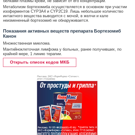
белками плазмы крови, не зависит от его концентрации.
Метаболизм бортезомиба осуществляется в основном при участии
изоферментов CYP3A4 и CYP2C19. Лишь небольшое количество
интактного вещества выводится с мочой, в желчи и кале
неизмененный бортезомиб не обнаруживается.
Показания активных веществ препарата Бортезомиб
Канон
Множественная миелома.
Мантийноклеточная лимфома у больных, ранее получивших, по
крайней мере, 1 линию терапии.
Открыть список кодов МКБ
Реклама. ЗАО «ФармФирма «Сотекс»,
ИНН 771
5240941