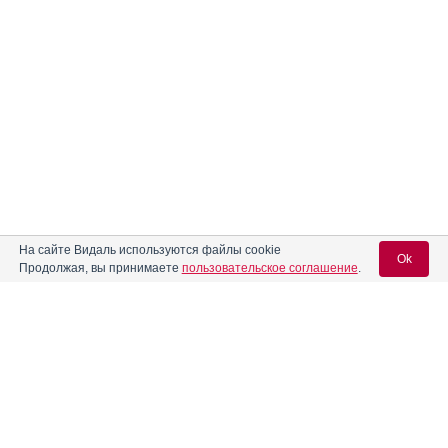
На сайте Видаль используются файлы cookie
Ok
Продолжая, вы принимаете
пользовательское соглашение
.
Содержание
Вход для специалистов
E-mail учетной записи Vidal:
Форма выпуска, упаковка и состав
Клинико-фармакологич. группа
Пароль: