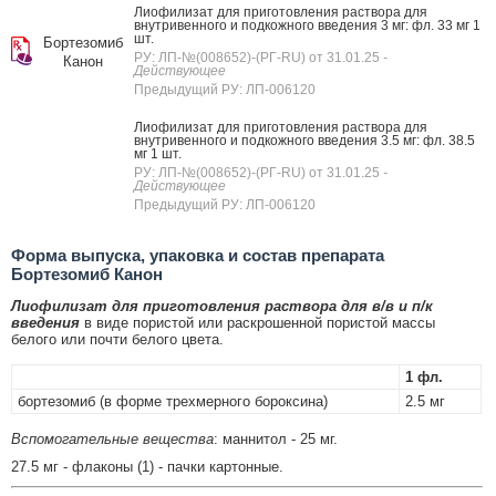
Лиофилизат для приготовления раствора для
внутривенного и подкожного введения 3 мг: фл. 33 мг 1
шт.
Бортезомиб
РУ: ЛП-№(008652)-(РГ-RU) от 31.01.25
-
Канон
Действующее
Предыдущий РУ: ЛП-006120
Лиофилизат для приготовления раствора для
внутривенного и подкожного введения 3.5 мг: фл. 38.5
мг 1 шт.
РУ: ЛП-№(008652)-(РГ-RU) от 31.01.25
-
Действующее
Предыдущий РУ: ЛП-006120
Форма выпуска, упаковка и состав препарата
Бортезомиб Канон
Лиофилизат для приготовления раствора для в/в и п/к
введения
в виде пористой или раскрошенной пористой массы
белого или почти белого цвета.
1 фл.
бортезомиб (в форме трехмерного бороксина)
2.5 мг
Вспомогательные вещества
: маннитол - 25 мг.
27.5 мг - флаконы (1) - пачки картонные.