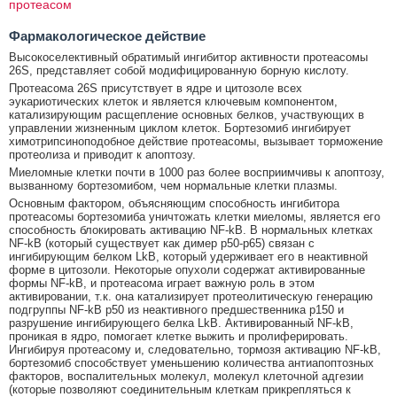
протеасом
Фармакологическое действие
Высокоселективный обратимый ингибитор активности протеасомы
26S, представляет собой модифицированную борную кислоту.
Протеасома 26S присутствует в ядре и цитозоле всех
эукариотических клеток и является ключевым компонентом,
катализирующим расщепление основных белков, участвующих в
управлении жизненным циклом клеток. Бортезомиб ингибирует
химотрипсиноподобное действие протеасомы, вызывает торможение
протеолиза и приводит к апоптозу.
Миеломные клетки почти в 1000 раз более восприимчивы к апоптозу,
вызванному бортезомибом, чем нормальные клетки плазмы.
Основным фактором, объясняющим способность ингибитора
протеасомы бортезомиба уничтожать клетки миеломы, является его
способность блокировать активацию NF-kB. В нормальных клетках
NF-kB (который существует как димер р50-р65) связан с
ингибирующим белком LkB, который удерживает его в неактивной
форме в цитозоли. Некоторые опухоли содержат активированные
формы NF-kB, и протеасома играет важную роль в этом
активировании, т.к. она катализирует протеолитическую генерацию
подгруппы NF-kB р50 из неактивного предшественника р150 и
разрушение ингибирующего белка LkB. Активированный NF-kB,
проникая в ядро, помогает клетке выжить и пролиферировать.
Ингибируя протеасому и, следовательно, тормозя активацию NF-kB,
бортезомиб способствует уменьшению количества антиапоптозных
факторов, воспалительных молекул, молекул клеточной адгезии
(которые позволяют соединительным клеткам прикрепляться к