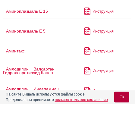
Аминоплазмаль Е 15
Инструкция
Аминоплазмаль Е 5
Инструкция
Аминтакс
Инструкция
Амлодипин + Валсартан +
Инструкция
Гидрохлоротиазид Канон
Амлодипин + Индапамид +
Инструкция
Периндоприла аргинин-тад
На сайте Видаль используются файлы cookie
Ok
Продолжая, вы принимаете
пользовательское соглашение
.
®
Амприлан
НД
Инструкция
Вход для специалистов
®
E-mail учетной записи Vidal:
Амприлан
НЛ
Инструкция