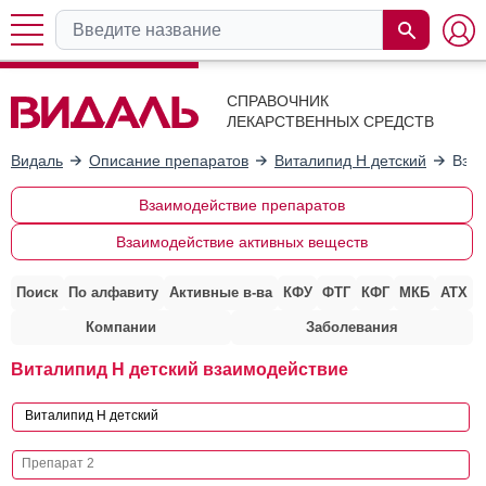
СПРАВОЧНИК
ЛЕКАРСТВЕННЫХ СРЕДСТВ
Видаль
Описание препаратов
Виталипид Н детский
Взаи
Взаимодействие препаратов
Взаимодействие активных веществ
Поиск
По алфавиту
Активные в-ва
КФУ
ФТГ
КФГ
МКБ
АТХ
Компании
Заболевания
Виталипид Н детский взаимодействие