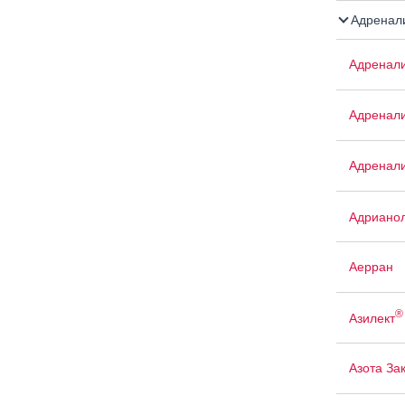
Адренал
Адренал
Адренали
Адренали
Адриано
Аерран
®
Азилект
Азота За