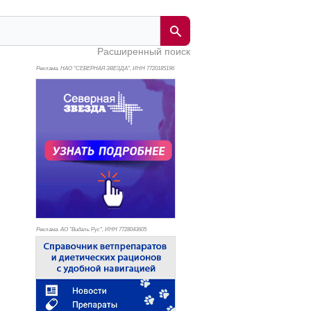
Расширенный поиск
Реклама. НАО "СЕВЕРНАЯ ЗВЕЗДА", ИНН 772
0185196
Реклама. АО "Видаль Рус", ИНН 772
8043605