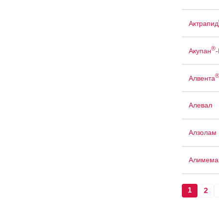
Актрапид
®
Акупан
-
Алвента
Алевал
Алзолам
Алимема
1
2