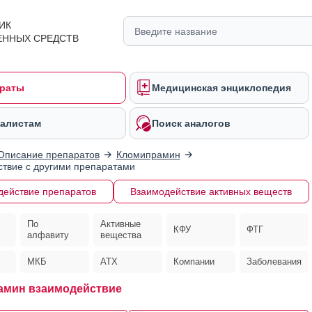
ИК
ЕННЫХ СРЕДСТВ
раты
Медицинская энциклопедия
алистам
Поиск аналогов
Описание препаратов
Кломипрамин
твие с другими препаратами
действие препаратов
Взаимодействие активных веществ
По
Активные
КФУ
ФТГ
алфавиту
вещества
МКБ
АТХ
Компании
Заболевания
амин взаимодействие