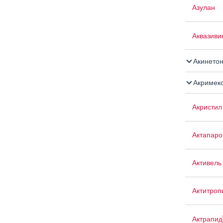
Азулан
Аквазиви
Акинето
Акримек
Акристил
Актапаро
Активель
Актитроп
Актрапид