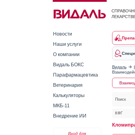
СПРАВОЧН
ЛЕКАРСТВ
Новости
Препа
Наши услуги
Специ
О компании
Видаль БОКС
Видаль
Взаимодейс
Парафармацевтика
Взаимо
Ветеринария
Калькуляторы
Поиск
МКБ-11
КФГ
Внедрение ИИ
Кломипр
Вход для