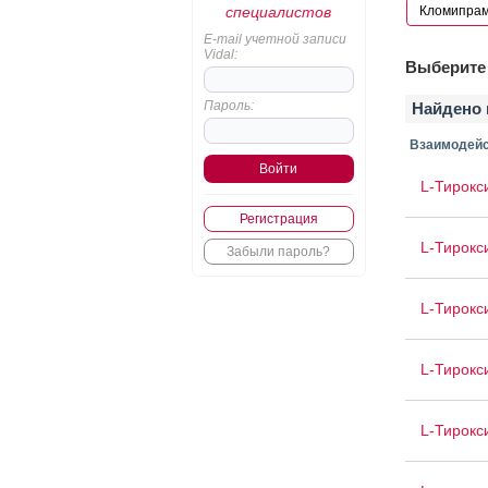
специалистов
E-mail учетной записи
Vidal:
Выберите 
Пароль:
Найдено 
Взаимодейс
L-Тирокс
Регистрация
L-Тирокс
Забыли пароль?
L-Тирокс
L-Тирокс
L-Тирокс