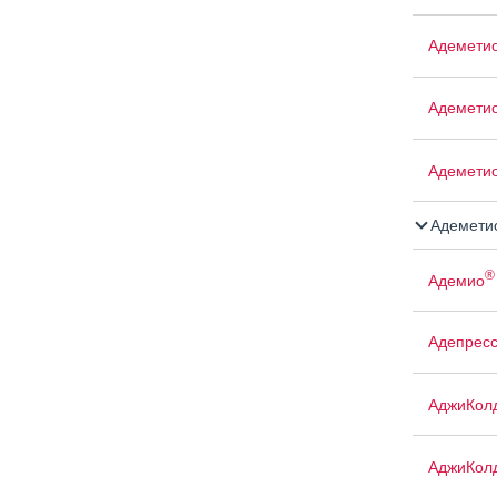
Адемети
Адемети
Адемети
Адемети
®
Адемио
Адепрес
АджиКол
АджиКол