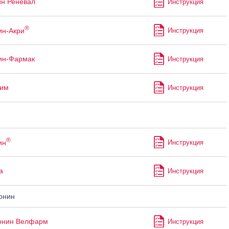
ин Реневал
Инструкция
®
ин-Акри
Инструкция
ин-Фармак
Инструкция
лим
Инструкция
®
ин
Инструкция
а
Инструкция
онин
онин Велфарм
Инструкция