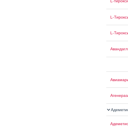
L-тирокс
L-Тирокс
L-Тирокс
Авандаг
Авиамар
Агенераз
Адемети
Адемети