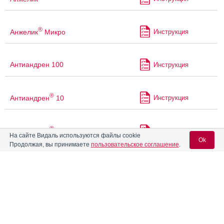
®
Анжелик
Микро
Инструкция
Антиандрен 100
Инструкция
®
Антиандрен
10
Инструкция
®
Антиандрен
50
Инструкция
На сайте Видаль используются файлы cookie
Ok
Продолжая, вы принимаете
пользовательское соглашение
.
®
Антиандрен
депо
Инструкция
Вход для специалистов
E-mail учетной записи Vidal:
Антигриппин
Инструкция