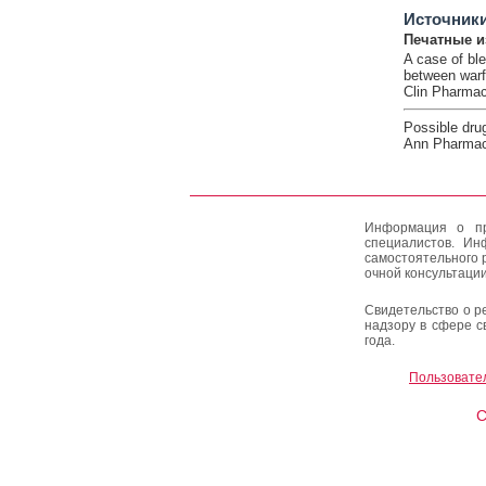
Источник
Печатные и
A case of ble
between warf
Clin Pharmac
Possible drug
Ann Pharmaco
Информация о пр
специалистов. Ин
самостоятельного 
очной консультации
Свидетельство о р
надзору в сфере с
года.
Пользовате
C