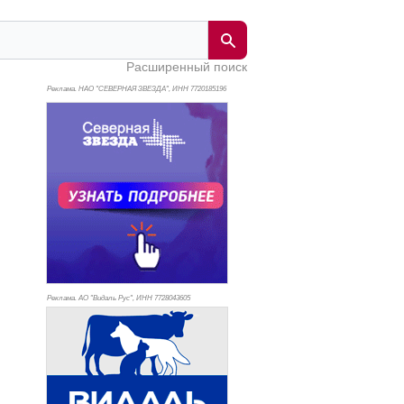
Расширенный поиск
Реклама. НАО "СЕВЕРНАЯ ЗВЕЗДА", ИНН 772
0185196
Реклама. АО "Видаль Рус", ИНН 772
8043605