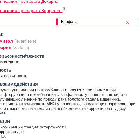
писания препарата Декарис
®
описания препарата Варфалан
ы:
мизол
(levamisole)
арин
(warfarin)
ерьёзности/тяжести
ыраженные
ность
я вероятность
 взаимодействия
лучая увеличения протромбинового времени при применении
и фторурацила в комбинации с варфарином у пациентов пожилого
олучающих лечение по поводу рака толстого отдела кишечника.
тельно контролировать МНО у пациентов, получающих варфарин, при
или отмене левамизола и при необходимости корректировать дозу
нта.
ации
комбинации требует осторожности.
оррекция дозы.
НО.