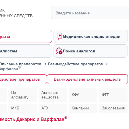
ИК
ЕННЫХ СРЕДСТВ
раты
Медицинская энциклопедия
алистам
Поиск аналогов
Описание препаратов
Взаимодействие препаратов
®
 Варфалан
действие препаратов
Взаимодействие активных веществ
По
Активные
КФУ
ФТГ
алфавиту
вещества
МКБ
АТХ
Компании
Заболевания
®
мость Декарис и Варфалан