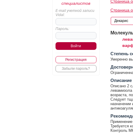
Страница о
специалистов
Страница 
E-mail учетной записи
Vidal:
Пароль:
Молекул
лева
варф
Cтепень с
Умеренно в
Регистрация
Достовер
Забыли пароль?
Ограниченна
Описание
Описано 2 с
левамизола 
возраста, п
Следует тща
назначении 
антикоагуля
Рекоменд
Применение 
Требуется к
Контроль М