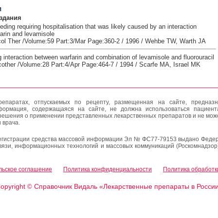
и
здания
eding requiring hospitalisation that was likely caused by an interaction
arin and levamisole
ol Ther /Volume:59 Part:3/Mar Page:360-2 / 1996 / Wehbe TW, Warth JA
 interaction between warfarin and combination of levamisole and fluorouracil
ther /Volume:28 Part:4/Apr Page:464-7 / 1994 / Scarfe MA, Israel MK
епаратах, отпускаемых по рецепту, размещенная на сайте, предназн
формация, содержащаяся на сайте, не должна использоваться пациен
решения о применении представленных лекарственных препаратов и не мож
 врача.
егистрации средства массовой информации Эл № ФС77-79153 выдано Федер
вязи, информационных технологий и массовых коммуникаций (Роскомнадзор
льское соглашение
Политика конфиденциальности
Политика обработк
opyright
Справочник Видаль «Лекарственные препараты в Росси
©