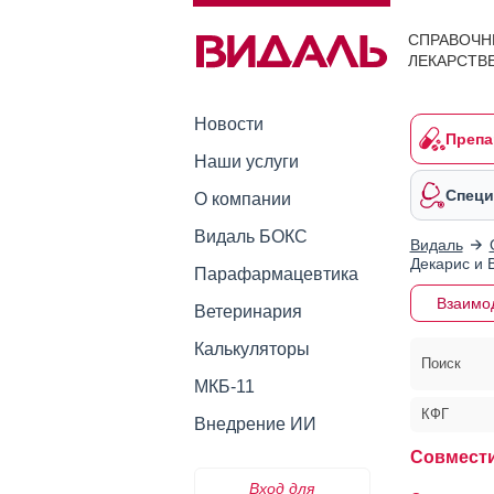
СПРАВОЧН
ЛЕКАРСТВ
Новости
Препа
Наши услуги
Специ
О компании
Видаль БОКС
Видаль
Декарис и
Парафармацевтика
Взаимо
Ветеринария
Калькуляторы
Поиск
МКБ-11
КФГ
Внедрение ИИ
Совмести
Вход для