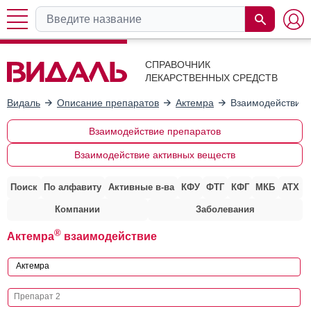
СПРАВОЧНИК
ЛЕКАРСТВЕННЫХ СРЕДСТВ
Видаль
Описание препаратов
Актемра
Взаимодействие 
Взаимодействие препаратов
Взаимодействие активных веществ
Поиск
По алфавиту
Активные в-ва
КФУ
ФТГ
КФГ
МКБ
АТХ
Компании
Заболевания
®
Актемра
взаимодействие