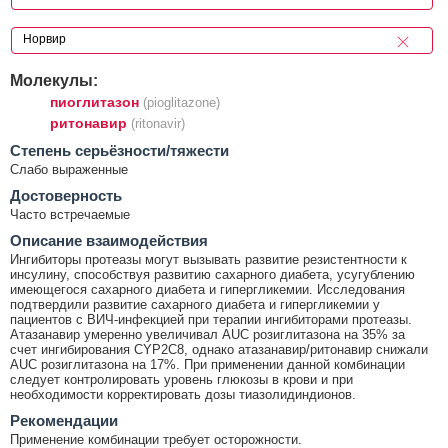
Молекулы:
пиоглитазон
(pioglitazone)
ритонавир
(ritonavir)
Cтепень серьёзности/тяжести
Слабо выраженные
Достоверность
Часто встречаемые
Описание взаимодействия
Ингибиторы протеазы могут вызывать развитие резистентности к
инсулину, способствуя развитию сахарного диабета, усугублению
имеющегося сахарного диабета и гипергликемии. Исследования
подтвердили развитие сахарного диабета и гипергликемии у
пациентов с ВИЧ-инфекцией при терапии ингибиторами протеазы.
Атазанавир умеренно увеличивал AUC розиглитазона на 35% за
счет ингибирования CYP2C8, однако атазанавир/ритонавир снижали
AUC розиглитазона на 17%. При применении данной комбинации
следует контролировать уровень глюкозы в крови и при
необходимости корректировать дозы тиазолидиндионов.
Рекомендации
Применение комбинации требует осторожности.