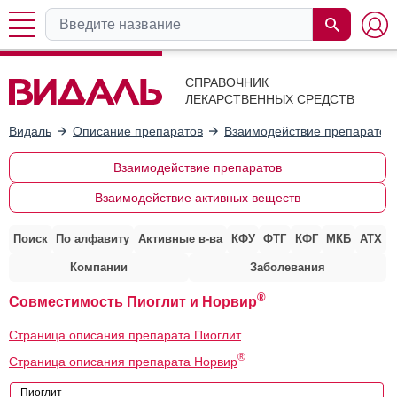
СПРАВОЧНИК
ЛЕКАРСТВЕННЫХ СРЕДСТВ
Видаль
Описание препаратов
Взаимодействие препаратов
Взаимодействие препаратов
Взаимодействие активных веществ
Поиск
По алфавиту
Активные в-ва
КФУ
ФТГ
КФГ
МКБ
АТХ
Компании
Заболевания
®
Совместимость Пиоглит и Норвир
Страница описания препарата Пиоглит
®
Страница описания препарата Норвир