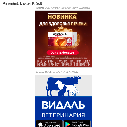
Автор(ы): Baxter K (ed)
Реклама. ООО "ОПЕЛЛА ХЕЛСКЕА", ИНН 971
0085580
Реклама. АО "Видаль Рус", ИНН 772
8043605