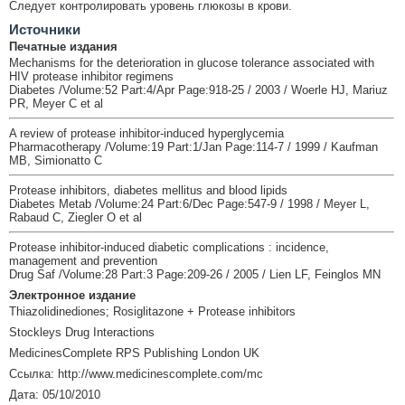
Следует контролировать уровень глюкозы в крови.
Источники
Печатные издания
Mechanisms for the deterioration in glucose tolerance associated with
HIV protease inhibitor regimens
Diabetes /Volume:52 Part:4/Apr Page:918-25 / 2003 / Woerle HJ, Mariuz
PR, Meyer C et al
A review of protease inhibitor-induced hyperglycemia
Pharmacotherapy /Volume:19 Part:1/Jan Page:114-7 / 1999 / Kaufman
MB, Simionatto C
Protease inhibitors, diabetes mellitus and blood lipids
Diabetes Metab /Volume:24 Part:6/Dec Page:547-9 / 1998 / Meyer L,
Rabaud C, Ziegler O et al
Protease inhibitor-induced diabetic complications : incidence,
management and prevention
Drug Saf /Volume:28 Part:3 Page:209-26 / 2005 / Lien LF, Feinglos MN
Электронное издание
Thiazolidinediones; Rosiglitazone + Protease inhibitors
Stockleys Drug Interactions
MedicinesComplete RPS Publishing London UK
Ссылка: http://www.medicinescomplete.com/mc
Дата: 05/10/2010