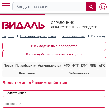
СПРАВОЧНИК
ЛЕКАРСТВЕННЫХ СРЕДСТВ
Видаль
Описание препаратов
Беллатаминал
Взаимодей
Взаимодействие препаратов
Взаимодействие активных веществ
Поиск
По алфавиту
Активные в-ва
КФУ
ФТГ
КФГ
МКБ
АТХ
Компании
Заболевания
®
Беллатаминал
взаимодействие