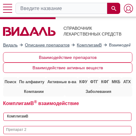
СПРАВОЧНИК
ЛЕКАРСТВЕННЫХ СРЕДСТВ
Видаль
Описание препаратов
КомплигамВ
Взаимодейст
Взаимодействие препаратов
Взаимодействие активных веществ
Поиск
По алфавиту
Активные в-ва
КФУ
ФТГ
КФГ
МКБ
АТХ
Компании
Заболевания
®
КомплигамВ
взаимодействие