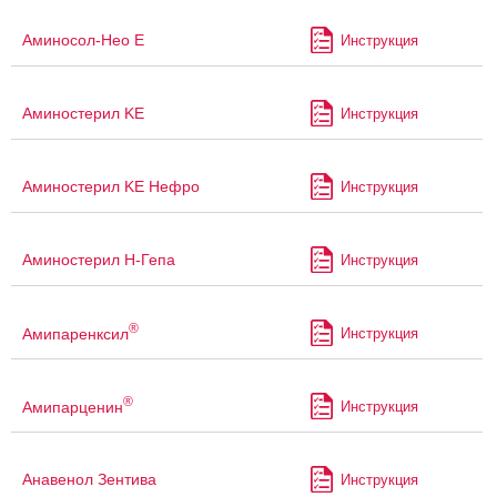
Аминосол-Нео Е
Инструкция
Аминостерил KE
Инструкция
Аминостерил KE Нефро
Инструкция
Аминостерил Н-Гепа
Инструкция
®
Амипаренксил
Инструкция
®
Амипарценин
Инструкция
Анавенол Зентива
Инструкция