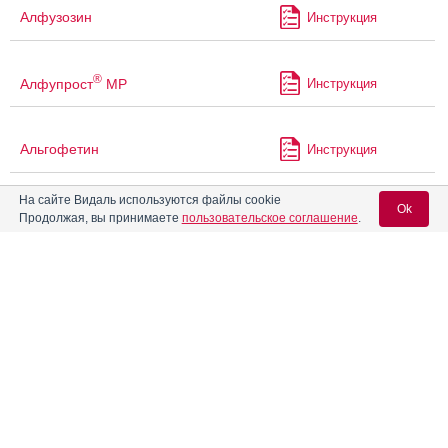
Алфузозин
Инструкция
®
Алфупрост
МР
Инструкция
Альгофетин
Инструкция
На сайте Видаль используются файлы cookie
Ok
Альфабрим
Инструкция
Продолжая, вы принимаете
пользовательское соглашение
.
®
Альфаган
Р
Инструкция
Вход для специалистов
E-mail учетной записи Vidal:
Альфузозин
Инструкция
Пароль:
Амбене
Инструкция