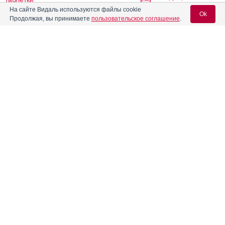
На сайте Видаль используются файлы cookie
Ok
Продолжая, вы принимаете
пользовательское соглашение
.
®
Ацис
Инструкция
Вход для специалистов
Ацсбирин
Инструкция
E-mail учетной записи Vidal:
®
Аэприн
Инструкция
Пароль:
®
Аэртал
Инструкция
®
Аэрцек
Инструкция
Регистрация
Забыли пароль?
®
Багомет Плюс
Инструкция