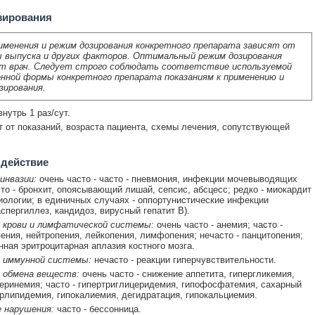
зирования
именения и режим дозирования конкретного препарата зависят от
 выпуска и других факторов. Оптимальный режим дозирования
т врач. Следует строго соблюдать соответствие используемой
нной формы конкретного препарата показаниям к применению и
зирования.
нутрь 1 раз/сут.
т от показаний, возраста пациента, схемы лечения, сопутствующей
 действие
инвазии:
очень часто - часто - пневмония, инфекции мочевыводящих
сто - бронхит, опоясывающий лишай, сепсис, абсцесс; редко - миокардит
иологии; в единичных случаях - оппортунистические инфекции
аспергиллез, кандидоз, вирусный гепатит В).
 крови и лимфатической системы:
очень часто - анемия; часто -
ения, нейтропения, лейкопения, лимфопения; нечасто - панцитопения;
инная эритроцитарная аплазия костного мозга.
 иммунной системы:
нечасто - реакции гиперчувствительности.
 обмена веществ:
очень часто - снижение аппетита, гипергликемия,
еринемия; часто - гипертриглицеридемия, гипофосфатемия, сахарный
ерлипидемия, гипокалиемия, дегидратация, гипокальциемия.
 нарушения:
часто - бессонница.