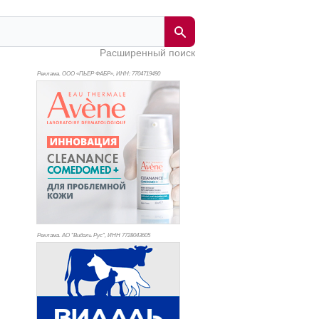
Расширенный поиск
Реклама. ООО «ПЬЕР ФАБР», ИНН: 770
4719490
Реклама. АО "Видаль Рус", ИНН 772
8043605