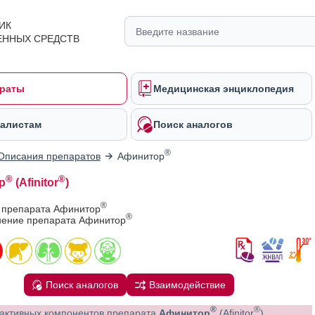
ИК
ЕННЫХ СРЕДСТВ
раты
Медицинская энциклопедия
алистам
Поиск аналогов
®
Описания препаратов
Афинитор
®
®
р
(Afinitor
)
®
в препарата Афинитор
®
ение препарата Афинитор
Поиск аналогов
Взаимодействие
®
®
активных компонентов препарата
Афинитор
(Afinitor
)