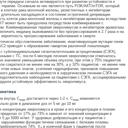
ути передачи сигнала активируются при развитии устойчивости к
 терапии. Основным из них является путь PI3K/АКТ/mTOR, который
 в клетках рака молочной железы, резистентных к ингибиторам
 длительно находящихся в состоянии эстрогенной депривации.
сть клеток рака молочной железы к ингибиторам ароматазы вследствие
КТ может быть преодолена посредством комбинирования с
м. Комбинированная терапия эверолимусом и ингибитором ароматазы
величить медиану выживаемости без прогрессирования в 2.7 раза и на
 вероятность прогрессирования заболевания и смерти.
етически обусловленном заболевании, инактивирующие мутации генов
C2 приводят к образованию гамартом различной локализации.
 с субэпендимальными гигантоклеточными астроцитомами (СЭГА),
нными с ТС, после 6 месяцев лечения эверолимусом отмечалось
ки значимое уменьшение объема опухоли, при этом у 75% пациентов
ли сократился не менее чем на 30%, а у 32% пациентов - не менее чем
 этом новых очагов, усиления гидроцефалии, признаков повышения
ного давления и необходимости в хирургическом лечении СЭГА не
родолжительное наблюдение за пациентами с СЭГА, ассоциированными
ердили устойчивую эффективность эверолимуса.
инетика
а внутрь C
достигается через 1-2 ч. C
изменяется
max
max
ьно дозе в диапазоне доз от 5 мг до 10 мг.
 концентрации эверолимуса в крови и его концентрации в плазме
 пределах от 17% до 73% и зависит от значений концентрации в
т 5 до 5000 нг/мл. У здоровых добровольцев и у пациентов с
 нарушениями функции печени связывание с белками плазмы
приблизительно 74%. V
в конечной фазе у пациентов после
d