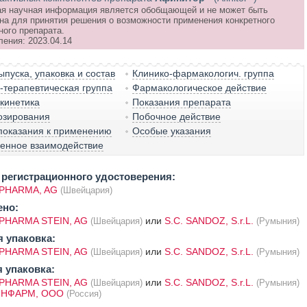
я научная информация является обобщающей и не может быть
на для принятия решения о возможности применения конкретного
ного препарата.
ления: 2023.04.14
пуска, упаковка и состав
Клинико-фармакологич. группа
терапевтическая группа
Фармакологическое действие
кинетика
Показания препарата
озирования
Побочное действие
показания к применению
Особые указания
венное взаимодействие
регистрационного удостоверения:
PHARMA, AG
(Швейцария)
ено:
PHARMA STEIN, AG
или
S.C. SANDOZ, S.r.L.
(Швейцария)
(Румыния)
 упаковка:
PHARMA STEIN, AG
или
S.C. SANDOZ, S.r.L.
(Швейцария)
(Румыния)
 упаковка:
PHARMA STEIN, AG
или
S.C. SANDOZ, S.r.L.
(Швейцария)
(Румыния)
НФАРМ, ООО
(Россия)