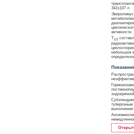
транспланта
342±107 л.
Эверолимус 
метаболизма
деалкилиров
циклическог
активности.
T
составл
1/2
радиоактивн
циклоспорин
небольшое к
определялос
Показания
Распростран
неэффективн
Гормонозави
постменопау
эндокринной
Субэпендима
туберозным 
выполнения 
Ангиомиолип
немедленног
Открыт