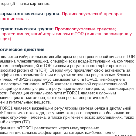
стеры (3) - пачки картонные.
армакологическая группа:
Противоопухолевый препарат.
протеинкиназы
ерапевтическая группа:
Противоопухолевые средства;
 протеинкиназ; ингибиторы киназы mTOR (мишень рапамицина у
ющих)
огическое действие
является избирательным ингибитором серин-треониновой киназы mTOR
памицина млекопитающих), специфически воздействующим на комплекс
нал-преобразующей mTOR-киназы и регуляторного raptor-протеина
associated protein of mTOR). Эверолимус проявляет свою активность за
 аффинного взаимодействия с внутриклеточным рецепторным белком
мплекс FKBP12-эверолимус связывается с mTORC1, ингибируя его
 к передаче сигналов. mTOR является ключевой серин-треониновой
рающей центральную роль в регуляции клеточного роста, пролиферации
сти. Регуляция сигнального пути mTORC1 является сложным
зависящим от митогенов, факторов роста, энергетической
ей и питательных веществ.
TORC1 является важнейшим регулятором синтеза белка в дистальной
АКТ-зависимого каскада, регуляция которого нарушена в большинстве
нных опухолей человека, а также при генетических заболеваниях, таких
ый склероз (ТС).
 функция mTORC1 реализуется через модулирование
ования дистальных эффекторов, из которых наиболее полно