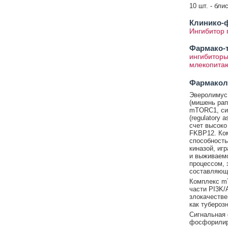
10 шт. - бли
Клинико-ф
Ингибитор 
Фармако-т
ингибиторы
млекопита
Фармакол
Эверолимус 
(мишень ра
mTORC1, сиг
(regulatory 
счет высоко
FKBP12. Ко
способность
киназой, иг
и выживаемо
процессом, 
составляющ
Комплекс m
части PI3K/
злокачестве
как туберозн
Сигнальная
фосфорилир