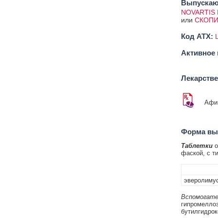
Выпускаю
NOVARTIS 
или
СКОПИ
Код ATX:
Активное 
Лекарств
Афи
Форма вып
Таблетки
о
фаской, с т
эверолиму
Вспомогате
гипромеллоза
бутилгидрокс