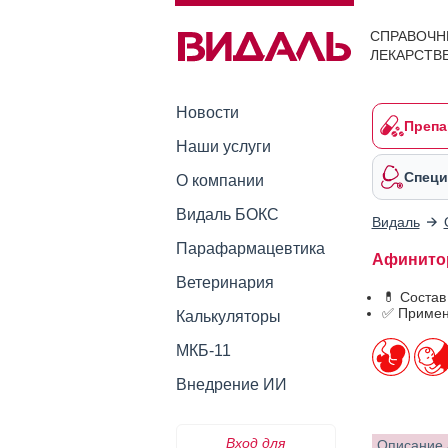
СПРАВОЧН
ЛЕКАРСТВ
Новости
Препа
Наши услуги
Специ
О компании
Видаль БОКС
Видаль
Парафармацевтика
Афинито
Ветеринария
💊 Соста
✅ Примен
Калькуляторы
МКБ-11
Внедрение ИИ
Вход для
Описание 