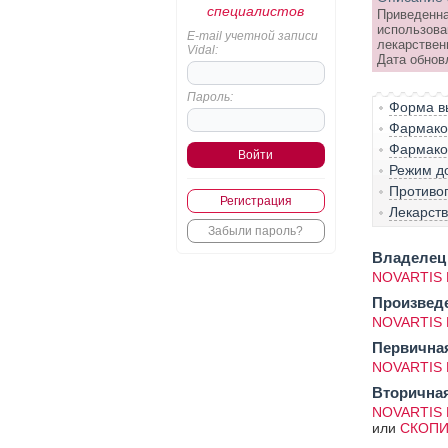
специалистов
Приведенна
использова
E-mail учетной записи
лекарствен
Vidal:
Дата обнов
Пароль:
Форма вы
Фармако-
Фармако
Режим д
Противо
Регистрация
Лекарст
Забыли пароль?
Владелец 
NOVARTIS 
Произвед
NOVARTIS 
Первичная
NOVARTIS 
Вторичная
NOVARTIS 
или
СКОПИ