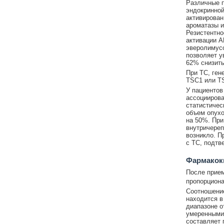
Различные п
эндокринной
активирован
ароматазы и
Резистентно
активации А
эверолимусо
позволяет у
62% снизить
При ТС, ген
TSC1 или TS
У пациентов
ассоциирова
статистичес
объем опухо
на 50%. При
внутричереп
возникло. П
с ТС, подтв
Фармакок
После прием
пропорционал
Соотношение
находится в
диапазоне о
умеренными
составляет 