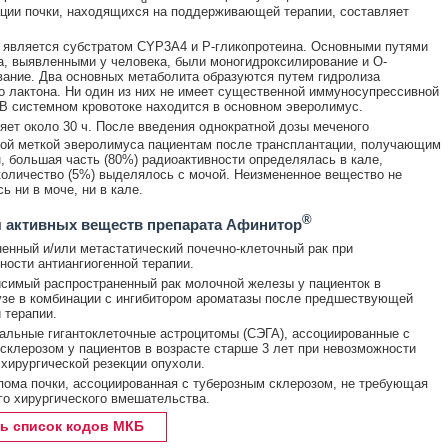
ции почки, находящихся на поддерживающей терапии, составляет
является субстратом CYP3A4 и Р-гликопротеина. Основными путями
, выявленными у человека, были моногидроксилирование и O-
ание. Два основных метаболита образуются путем гидролиза
о лактона. Ни один из них не имеет существенной иммуносупрессивной
 В системном кровотоке находится в основном эверолимус.
яет около 30 ч. После введения однократной дозы меченого
ой меткой эверолимуса пациентам после трансплантации, получающим
, большая часть (80%) радиоактивности определялась в кале,
оличество (5%) выделялось с мочой. Неизмененное вещество не
ь ни в моче, ни в кале.
®
 активных веществ препарата Афинитор
енный и/или метастатический почечно-клеточный рак при
ости антиангиогенной терапии.
симый распространенный рак молочной железы у пациенток в
зе в комбинации с ингибитором ароматазы после предшествующей
 терапии.
льные гигантоклеточные астроцитомы (СЭГА), ассоциированные с
склерозом у пациентов в возрасте старше 3 лет при невозможности
хирургической резекции опухоли.
ома почки, ассоциированная с туберозным склерозом, не требующая
о хирургического вмешательства.
ь список кодов МКБ