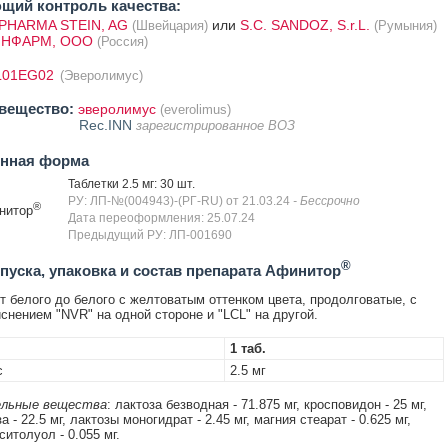
щий контроль качества:
PHARMA STEIN, AG
или
S.C. SANDOZ, S.r.L.
(Швейцария)
(Румыния)
НФАРМ, ООО
(Россия)
L01EG02
(Эверолимус)
вещество:
эверолимус
(everolimus)
Rec.INN
зарегистрированное ВОЗ
енная форма
Таблетки 2.5 мг: 30 шт.
РУ: ЛП-№(004943)-(РГ-RU) от 21.03.24
- Бессрочно
®
нитор
Дата переоформления: 25.07.24
Предыдущий РУ: ЛП-001690
®
уска, упаковка и состав препарата Афинитор
т белого до белого с желтоватым оттенком цвета, продолговатые, с
иснением "NVR" на одной стороне и "LCL" на другой.
1 таб.
с
2.5 мг
льные вещества
: лактоза безводная - 71.875 мг, кросповидон - 25 мг,
 - 22.5 мг, лактозы моногидрат - 2.45 мг, магния стеарат - 0.625 мг,
итолуол - 0.055 мг.