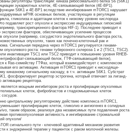
ованы регуляторы трансляции: киназа рибосомального белка S6 (S6K1)
ициации эукариотных клеток, 4Е-связывающий белок (4Е-BP1).
функции S6K1 и 4Е-ВР1 вследствие ингибирования mTORC1 нарушает
 кодируемых мРНК основных белков, участвующих в регуляции
цикла, гликолиза и адаптации клеток к низкому уровню кислорода
 Это подавляет рост опухоли и экспрессию индуцируемых гипоксией
апример, транскрипционного фактора HIF-1). Последнее приводит к
 экспрессии факторов, обеспечивающих усиление процессов
 в опухоли (например, сосудистого эндотелиального фактора роста,
ножественных опухолях, таких как почечно-клеточный рак и
ома. Сигнальная передача через mTORC1 регулируется генами-
и опухолевого роста: генами туберозного склероза 1 и 2 (TSC1, TSC2).
или инактивация TSC1 или TSC2 приводит к повышению уровня RHEB-
зинтрифосфат-связывающий белок, ГТФ-связывающий белок),
я к Ras-семейству ГТФаз, который взаимодействует с комплексом
зывая его активацию. Активация mTORC1 приводит к нисходяще-
му киназному сигнальному каскаду, в т.ч. активации S6K1. Субстрат
1, фосфорилирует рецептор эстрогена, который отвечает за лиганд-
 активацию рецептора.
 является мощным ингибитором роста и пролиферации опухолевых
отелиальных клеток, фибробластов и гладкомышечных клеток
 сосудов.
енно центральному регуляторному действию комплекса mTORC1,
уменьшает пролиферацию клеток, гликолиз и ангиогенез в солидных
 vivo, таким образом, реализуя два независимых пути подавления роста
ямая противоопухолевая активность и ингибирование стромальной
ей опухоли/
TOR сигнального пути - ключевой адаптивный механизм развития
сти к эндокринной терапии у пациенток с раком молочной железы.