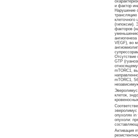
охарактериз
и фактор ин
Нарушение 
трансляцию
клеточного 
(гипоксии).
факторов (н
уменьшению
ангиогенеза
VEGF), во м
ангиомиолип
супрессорам
Отсутствие 
GTP (гуано
относящемус
mTORC1, вы
направленно
mTORC1, S6K
независимую
Эверолимус
клеток, энд
кровеносных
Соответств
эверолимус 
опухолях in
опухоли: пр
составляющ
Активация m
резистентно