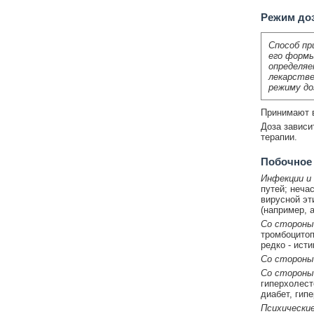
Режим до
Способ пр
его формы
определяе
лекарстве
режиму до
Принимают в
Доза зависи
терапии.
Побочное
Инфекции и 
путей; неча
вирусной эт
(например, 
Со стороны
тромбоцитоп
редко - ист
Со стороны
Со стороны
гиперхолест
диабет, гип
Психические