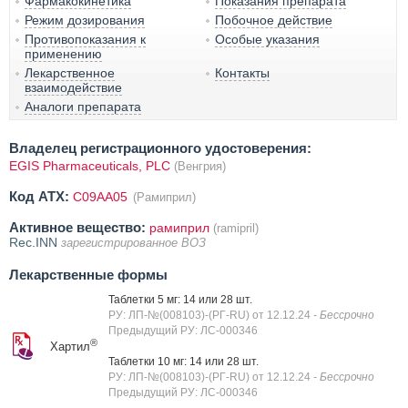
Фармакокинетика
Показания препарата
Режим дозирования
Побочное действие
Противопоказания к
Особые указания
применению
Лекарственное
Контакты
взаимодействие
Аналоги препарата
Владелец регистрационного удостоверения:
EGIS Pharmaceuticals, PLC
(Венгрия)
Код ATX:
C09AA05
(Рамиприл)
Активное вещество:
рамиприл
(ramipril)
Rec.INN
зарегистрированное ВОЗ
Лекарственные формы
Таблетки 5 мг: 14 или 28 шт.
РУ: ЛП-№(008103)-(РГ-RU) от 12.12.24
- Бессрочно
Предыдущий РУ: ЛС-000346
®
Хартил
Таблетки 10 мг: 14 или 28 шт.
РУ: ЛП-№(008103)-(РГ-RU) от 12.12.24
- Бессрочно
Предыдущий РУ: ЛС-000346