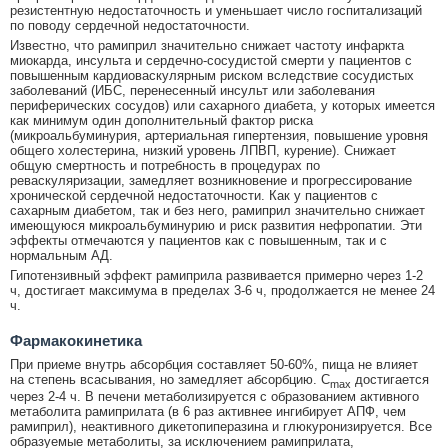
резистентную недостаточность и уменьшает число госпитализаций
по поводу сердечной недостаточности.
Известно, что рамиприл значительно снижает частоту инфаркта
миокарда, инсульта и сердечно-сосудистой смерти у пациентов с
повышенным кардиоваскулярным риском вследствие сосудистых
заболеваний (ИБС, перенесенный инсульт или заболевания
периферических сосудов) или сахарного диабета, у которых имеется
как минимум один дополнительный фактор риска
(микроальбуминурия, артериальная гипертензия, повышение уровня
общего холестерина, низкий уровень ЛПВП, курение). Снижает
общую смертность и потребность в процедурах по
реваскуляризации, замедляет возникновение и прогрессирование
хронической сердечной недостаточности. Как у пациентов с
сахарным диабетом, так и без него, рамиприл значительно снижает
имеющуюся микроальбуминурию и риск развития нефропатии. Эти
эффекты отмечаются у пациентов как с повышенным, так и с
нормальным АД.
Гипотензивный эффект рамиприла развивается примерно через 1-2
ч, достигает максимума в пределах 3-6 ч, продолжается не менее 24
ч.
Фармакокинетика
При приеме внутрь абсорбция составляет 50-60%, пища не влияет
на степень всасывания, но замедляет абсорбцию. C
достигается
max
через 2-4 ч. В печени метаболизируется с образованием активного
метаболита рамиприлата (в 6 раз активнее ингибирует АПФ, чем
рамиприл), неактивного дикетопиперазина и глюкуронизируется. Все
образуемые метаболиты, за исключением рамиприлата,