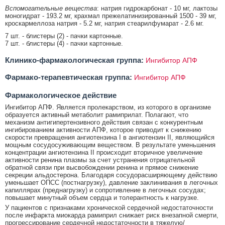
Вспомогательные вещества
: натрия гидрокарбонат - 10 мг, лактозы
моногидрат - 193.2 мг, крахмал прежелатинизированный 1500 - 39 мг,
кроскармеллоза натрия - 5.2 мг, натрия стеарилфумарат - 2.6 мг.
7 шт. - блистеры (2) - пачки картонные.
7 шт. - блистеры (4) - пачки картонные.
Клинико-фармакологическая группа:
Ингибитор АПФ
Фармако-терапевтическая группа:
Ингибитор АПФ
Фармакологическое действие
Ингибитор АПФ. Является пролекарством, из которого в организме
образуется активный метаболит рамиприлат. Полагают, что
механизм антигипертензивного действия связан с конкурентным
ингибированием активности АПФ, которое приводит к снижению
скорости превращения ангиотензина I в ангиотензин II, являющийся
мощным сосудосуживающим веществом. В результате уменьшения
концентрации ангиотензина II происходит вторичное увеличение
активности ренина плазмы за счет устранения отрицательной
обратной связи при высвобождении ренина и прямое снижение
секреции альдостерона. Благодаря сосудорасширяющему действию
уменьшает ОПСС (постнагрузку), давление заклинивания в легочных
капиллярах (преднагрузку) и сопротивление в легочных сосудах;
повышает минутный объем сердца и толерантность к нагрузке.
У пациентов с признаками хронической сердечной недостаточности
после инфаркта миокарда рамиприл снижает риск внезапной смерти,
прогрессирование сердечной недостаточности в тяжелую/