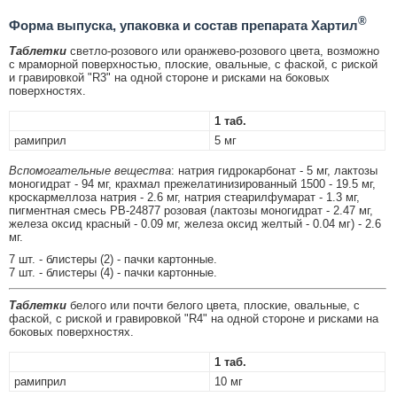
®
Форма выпуска, упаковка и состав препарата Хартил
Таблетки
светло-розового или оранжево-розового цвета, возможно
с мраморной поверхностью, плоские, овальные, с фаской, с риской
и гравировкой "R3" на одной стороне и рисками на боковых
поверхностях.
1 таб.
рамиприл
5 мг
Вспомогательные вещества
: натрия гидрокарбонат - 5 мг, лактозы
моногидрат - 94 мг, крахмал прежелатинизированный 1500 - 19.5 мг,
кроскармеллоза натрия - 2.6 мг, натрия стеарилфумарат - 1.3 мг,
пигментная смесь PB-24877 розовая (лактозы моногидрат - 2.47 мг,
железа оксид красный - 0.09 мг, железа оксид желтый - 0.04 мг) - 2.6
мг.
7 шт. - блистеры (2) - пачки картонные.
7 шт. - блистеры (4) - пачки картонные.
Таблетки
белого или почти белого цвета, плоские, овальные, с
фаской, с риской и гравировкой "R4" на одной стороне и рисками на
боковых поверхностях.
1 таб.
рамиприл
10 мг