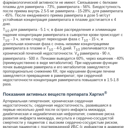
фармакологической активности не имеют. Связывание с белками
плазмы для рамиприла - 73%, рамиприлата - 56%. Биодоступность
после приема внутрь 2.5-5 мг рамиприла - 15-28%; для рамиприлата
- 45%. После ежедневного приема рамиприла в дозе 5 мг/сут
устойчивая концентрация рамиприлата в плазме достигается к 4
дню.
T
для рамиприла - 5.1 ч; в фазе распределения и элиминации
1/2
падение концентрации рамиприлата в сыворотке крови происходит с
T
- 3 ч, затем следует переходная фаза с T
- 15 ч, и
1/2
1/2
длительная конечная фаза с очень низкими концентрациями
рамиприлата в плазме и T
- 4-5 дней. T
увеличивается при
1/2
1/2
хронической почечной недостаточности. V
рамиприла - 90 л,
d
рамиприлата - 500 л. Почками выводится 60%, через кишечник - 40%
(преимущественно в виде метаболитов). При нарушении функции
почек выведение рамиприла и его метаболитов замедляется
пропорционально снижению КК; при нарушении функции печени
замедляется превращение в рамиприлат; при сердечной
недостаточности концентрация рамиприлата повышается в 1.5-1.8
раза.
®
Показания активных веществ препарата Хартил
Артериальная гипертензия; хроническая сердечная
недостаточность; сердечная недостаточность, развившаяся в
первые несколько дней после острого инфаркта миокарда;
диабетическая и недиабетическая нефропатия; снижение риска
развития инфаркта миокарда, инсульта и сердечно-сосудистой
смертности у пациентов с высоким сердечно-сосудистым риском,
включая пациентов с подтвержденной ИБС (с инфарктом в анамнезе