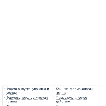
Форма выпуска, упаковка и
Клинико-фармакологич.
состав
группа
Фармако-терапевтическая
Фармакологическое
группа
действие