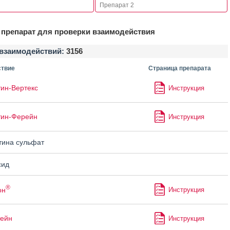
препарат для проверки взаимодействия
взаимодействий:
3156
твие
Страница препарата
ин-Вертекс
Инструкция
тин-Ферейн
Инструкция
ина сульфат
сид
®
он
Инструкция
тейн
Инструкция