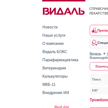
СПРАВОЧН
ЛЕКАРСТВ
Новости
Препа
Наши услуги
Специ
О компании
Видаль БОКС
Видаль
Взаимодейс
Парафармацевтика
Взаимо
Ветеринария
Калькуляторы
Поиск
МКБ-11
КФГ
Внедрение ИИ
Тромбоп
Вход для