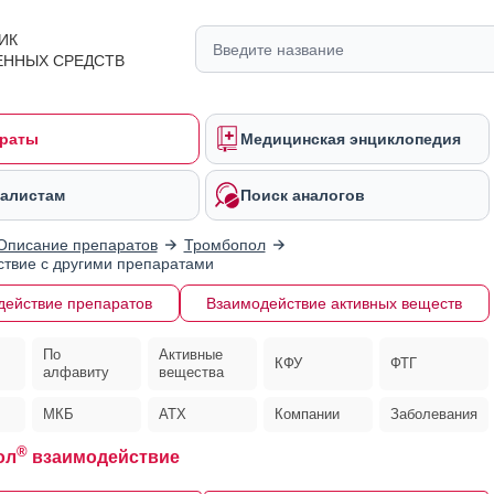
ИК
ЕННЫХ СРЕДСТВ
раты
Медицинская энциклопедия
алистам
Поиск аналогов
Описание препаратов
Тромбопол
твие с другими препаратами
действие препаратов
Взаимодействие активных веществ
По
Активные
КФУ
ФТГ
алфавиту
вещества
МКБ
АТХ
Компании
Заболевания
®
ол
взаимодействие