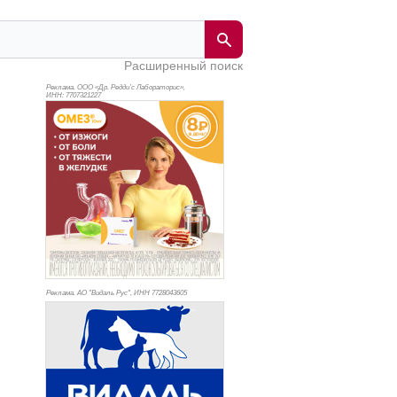
Расширенный поиск
Реклама. ООО «Др. Редди’с Лабораторис»,
ИНН: 770
7321227
Реклама. АО "Видаль Рус", ИНН 772
8043605