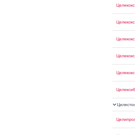
Целекок
Целекокс
Целекокс
Целекокс
Целекокс
Целекси
Целесто
Целипро