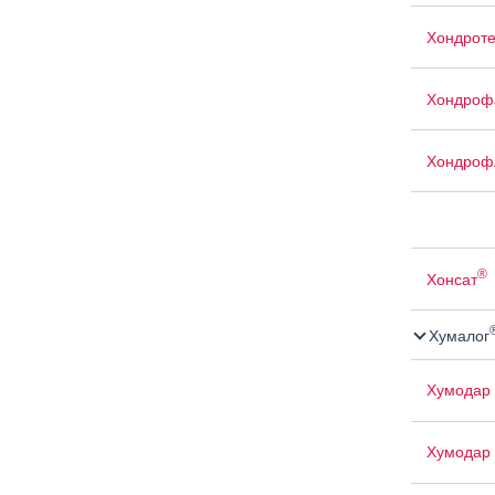
Хондроте
Хондроф
Хондроф
®
Хонсат
Хумалог
Хумодар 
Хумодар 