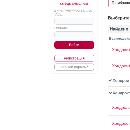
специалистов
E-mail учетной записи
Vidal:
Выберите 
Пароль:
Найдено 
Взаимодейс
Хондроит
Регистрация
Хондрои
Забыли пароль?
Хондроит
Хондрок
Хондрол
Хондрос