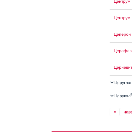
Центрум
Центрум 
Цеперон
Церафаз
Церневи
Церугла
Церукал
«
наз