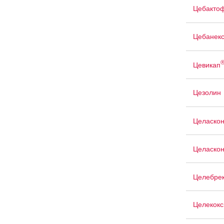
Цебакто
Цебанек
Цевикап
Цезолин
Целаско
Целаско
Целебре
Целекокс