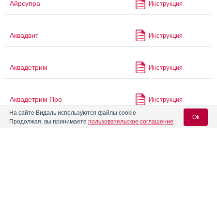
Айрсупра
Инструкция
Аквадвит
Инструкция
Аквадетрим
Инструкция
Аквадетрим Про
Инструкция
На сайте Видаль используются файлы cookie
Ok
Продолжая, вы принимаете
пользовательское соглашение
.
®
Аквапаск
Инструкция
Вход для специалистов
Акваферол-Д3 ВТФ
Инструкция
E-mail учетной записи Vidal:
Аквацитрамон
Инструкция
Пароль: