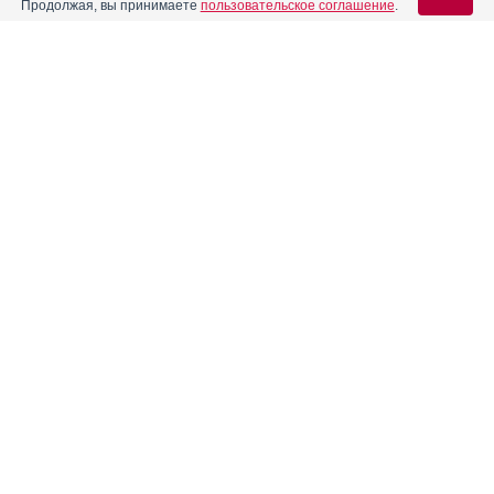
Продолжая, вы принимаете
пользовательское соглашение
.
Вход для специалистов
E-mail учетной записи Vidal:
Пароль:
Реклама. ООО «ФЕРОН», ИНН 773
3047394
Регистрация
Забыли пароль?