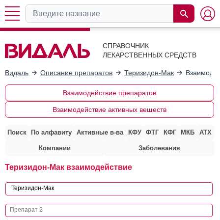
СПРАВОЧНИК
ЛЕКАРСТВЕННЫХ СРЕДСТВ
Видаль
Описание препаратов
Теризидон-Мак
Взаимодей
Взаимодействие препаратов
Взаимодействие активных веществ
Поиск
По алфавиту
Активные в-ва
КФУ
ФТГ
КФГ
МКБ
АТХ
Компании
Заболевания
Теризидон-Мак взаимодействие