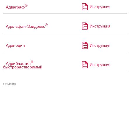
®
Адваграф
Инструкция
®
Адельфан-Эзидрекс
Инструкция
Аденоцин
Инструкция
®
Адрибластин
Инструкция
быстрорастворимый
Реклама