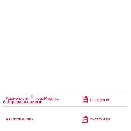
®
Адрибластин
НоваМедика
Инструкция
быстрорастворимый
Азидотимидин
Инструкция