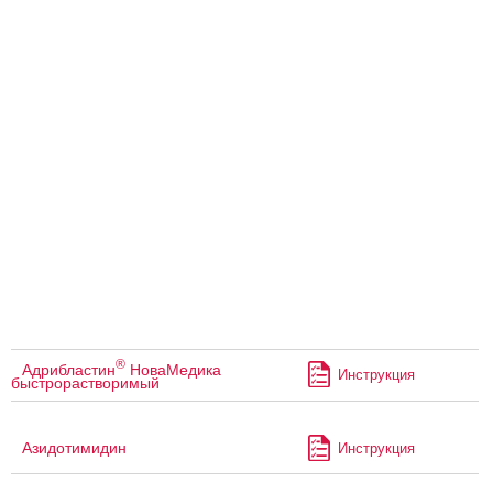
®
Адрибластин
НоваМедика
Инструкция
быстрорастворимый
Азидотимидин
Инструкция