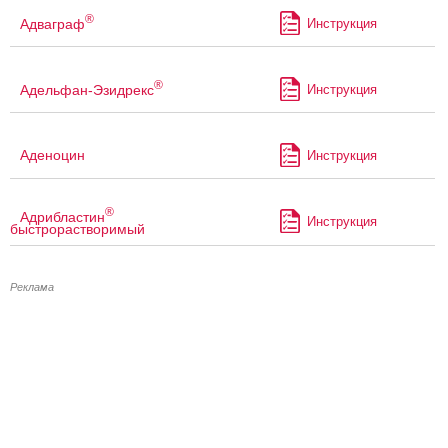
®
Адваграф
Инструкция
®
Адельфан-Эзидрекс
Инструкция
Аденоцин
Инструкция
®
Адрибластин
Инструкция
быстрорастворимый
Реклама