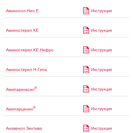
Аминосол-Нео Е
Инструкция
Аминостерил KE
Инструкция
Аминостерил KE Нефро
Инструкция
Аминостерил Н-Гепа
Инструкция
®
Амипаренксил
Инструкция
®
Амипарценин
Инструкция
Анавенол Зентива
Инструкция