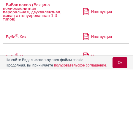
БиВак полио (Вакцина
полиомиелитная
Инструкция
пероральная, двухвалентная,
живая аттенуированная 1,3
типов)
®
Бубо
-Кок
Инструкция
®
Бубо
-М
Инструкция
На сайте Видаль используются файлы cookie
Ok
Продолжая, вы принимаете
пользовательское соглашение
.
Бэби-Хиб
Инструкция
Вход для специалистов
®
E-mail учетной записи Vidal:
Ваксигрип
Инструкция
®
ВаксигрипТетра
Пароль:
Инструкция