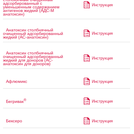
адсорбированный с
Инструкция
уменьшенным содержанием
антигенов жидкий (АДС-М
анатоксин)
Анатоксин столбнячный
Инструкция
очищенный адсорбированный
жидкий (АС-анатоксин)
Анатоксин столбнячный
очищенный адсорбированный
Инструкция
жидкий для доноров (АС-
анатоксин для доноров)
Афлюмикс
Инструкция
®
Бегривак
Инструкция
Бексеро
Инструкция