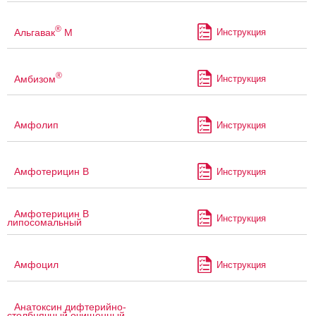
®
Альгавак
М
Инструкция
®
Амбизом
Инструкция
Амфолип
Инструкция
Амфотерицин В
Инструкция
Амфотерицин В
Инструкция
липосомальный
Амфоцил
Инструкция
Анатоксин дифтерийно-
столбнячный очищенный