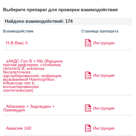
Выберите препарат для проверки взаимодействия
Найдено взаимодействий:
174
Взаимодействие
Страница препарата
H-B-Вакс II
Инструкция
аАКДС-Геп B + Hib (Вакцина
против дифтерии, столбняка,
гепатита B, коклюша
бесклеточная,
Инструкция
адсорбированная, инфекции,
вызываемой Haemophilus
influenzae тип b,
конъюгированная
синтетическая)
Абакавир + Зидовудин +
Инструкция
Ламивудин
Аваксим 160
Инструкция