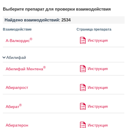
Выберите препарат для проверки взаимодействия
Найдено взаимодействий:
2534
Взаимодействие
Страница препарата
®
А-Валкордис
Инструкция
Абилифай
®
Абилифай Ментена
Инструкция
Абирапрост
Инструкция
®
Абират
Инструкция
Абиратерон
Инструкция