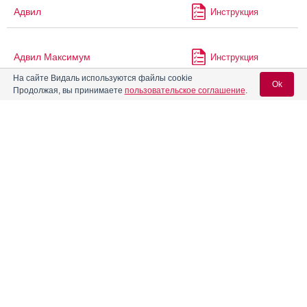
Адвил
Инструкция
Адвил Максимум
Инструкция
На сайте Видаль используются файлы cookie
Ok
Продолжая, вы принимаете
пользовательское соглашение
.
®
Адвил
для детей
Инструкция
Вход для специалистов
®
Адемио
Инструкция
E-mail учетной записи Vidal:
Аденоцин
Инструкция
Пароль:
Адепресс
Инструкция
®
АджиКолд
Инструкция
Регистрация
Забыли пароль?