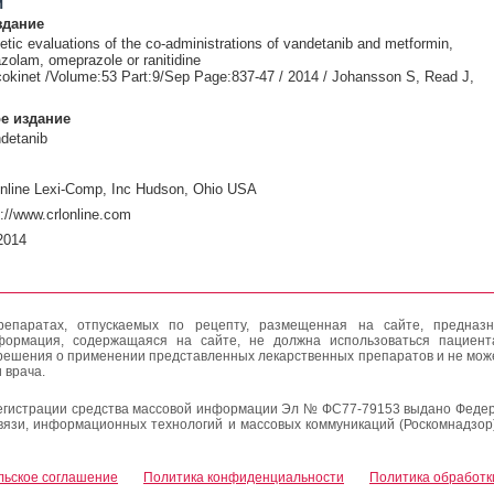
и
здание
tic evaluations of the co-administrations of vandetanib and metformin,
zolam, omeprazole or ranitidine
okinet /Volume:53 Part:9/Sep Page:837-47 / 2014 / Johansson S, Read J,
е издание
ndetanib
nline Lexi-Comp, Inc Hudson, Ohio USA
://www.crlonline.com
2014
епаратах, отпускаемых по рецепту, размещенная на сайте, предназн
формация, содержащаяся на сайте, не должна использоваться пациен
решения о применении представленных лекарственных препаратов и не мож
 врача.
егистрации средства массовой информации Эл № ФС77-79153 выдано Федер
вязи, информационных технологий и массовых коммуникаций (Роскомнадзор
льское соглашение
Политика конфиденциальности
Политика обработк