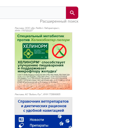
Расширенный поиск
Реклама. ООО «Др. Редди’с Лабораторис»,
ИНН: 770
7321227
Реклама. АО "Видаль Рус", ИНН 772
8043605