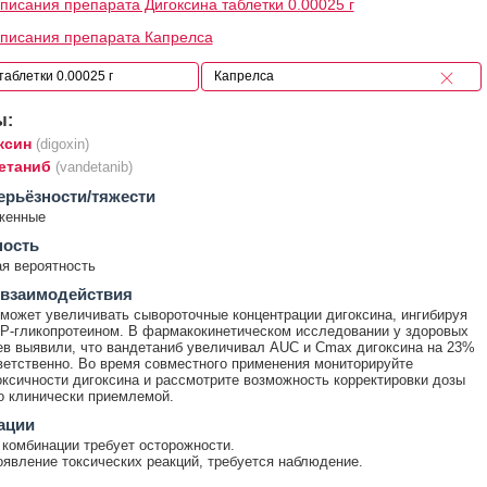
писания препарата Дигоксина таблетки 0.00025 г
писания препарата Капрелса
ы:
ксин
(digoxin)
етаниб
(vandetanib)
ерьёзности/тяжести
женные
ность
я вероятность
 взаимодействия
может увеличивать сывороточные концентрации дигоксина, ингибируя
 Р-гликопротеином. В фармакокинетическом исследовании у здоровых
в выявили, что вандетаниб увеличивал AUC и Cmax дигоксина на 23%
ветственно. Во время совместного применения мониторируйте
ксичности дигоксина и рассмотрите возможность корректировки дозы
о клинически приемлемой.
ации
комбинации требует осторожности.
явление токсических реакций, требуется наблюдение.