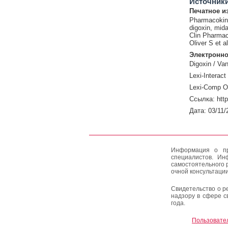
Источник
Печатное и
Pharmacokine
digoxin, mida
Clin Pharmac
Oliver S et al
Электронно
Digoxin / Va
Lexi-Interact
Lexi-Comp O
Ссылка: http
Дата: 03/11/
Информация о пр
специалистов. Ин
самостоятельного 
очной консультации
Свидетельство о р
надзору в сфере с
года.
Пользовате