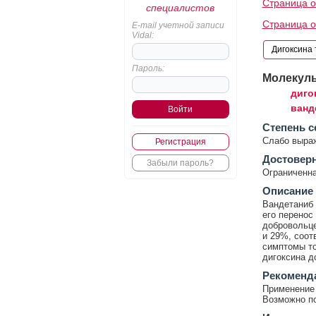
Страница о
специалистов
Страница о
E-mail учетной записи
Vidal:
Пароль:
Молекул
диго
ванд
Cтепень с
Слабо выра
Регистрация
Достовер
Забыли пароль?
Ограниченна
Описание
Вандетаниб 
его перенос
добровольце
и 29%, соот
симптомы то
дигоксина д
Рекоменд
Применение 
Возможно по