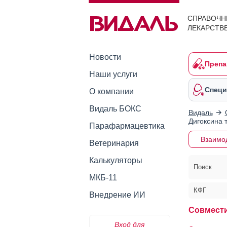
СПРАВОЧН
ЛЕКАРСТВ
Новости
Препа
Наши услуги
Специ
О компании
Видаль БОКС
Видаль
Дигоксина 
Парафармацевтика
Взаимо
Ветеринария
Калькуляторы
Поиск
МКБ-11
КФГ
Внедрение ИИ
Совмести
Вход для