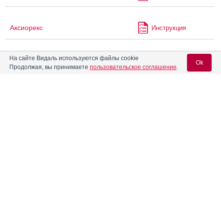
Аксиорекс
Инструкция
На сайте Видаль используются файлы cookie
Актапароксетин
Инструкция
Ok
Продолжая, вы принимаете
пользовательское соглашение
.
®
Актилизе
Инструкция
Вход для специалистов
E-mail учетной записи Vidal:
®
Актитенз
Инструкция
Пароль:
Акутер-сановель
Инструкция
Алвелон-МФ
Инструкция
®