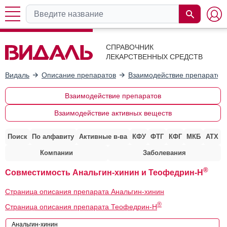
СПРАВОЧНИК
ЛЕКАРСТВЕННЫХ СРЕДСТВ
Видаль
Описание препаратов
Взаимодействие препаратов
Взаимодействие препаратов
Взаимодействие активных веществ
Поиск
По алфавиту
Активные в-ва
КФУ
ФТГ
КФГ
МКБ
АТХ
Компании
Заболевания
®
Совместимость Анальгин-хинин и Теофедрин-Н
Страница описания препарата Анальгин-хинин
®
Страница описания препарата Теофедрин-Н