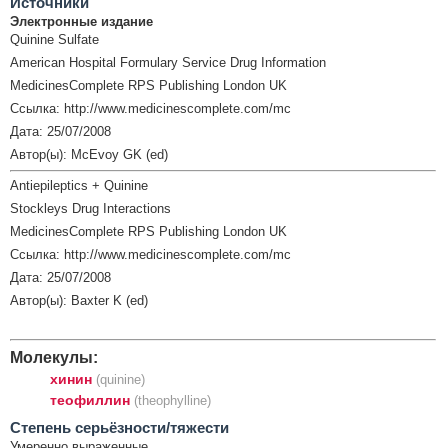
Источники
Электронные издание
Quinine Sulfate
American Hospital Formulary Service Drug Information
MedicinesComplete RPS Publishing London UK
Ссылка: http://www.medicinescomplete.com/mc
Дата: 25/07/2008
Автор(ы): McEvoy GK (ed)
Antiepileptics + Quinine
Stockleys Drug Interactions
MedicinesComplete RPS Publishing London UK
Ссылка: http://www.medicinescomplete.com/mc
Дата: 25/07/2008
Автор(ы): Baxter K (ed)
Молекулы:
хинин
(quinine)
теофиллин
(theophylline)
Cтепень серьёзности/тяжести
Умеренно выраженные