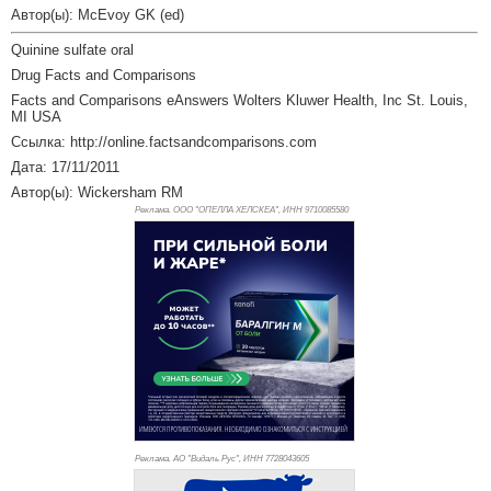
Автор(ы): McEvoy GK (ed)
Quinine sulfate oral
Drug Facts and Comparisons
Facts and Comparisons eAnswers Wolters Kluwer Health, Inc St. Louis,
MI USA
Ссылка: http://online.factsandcomparisons.com
Дата: 17/11/2011
Автор(ы): Wickersham RM
Реклама. ООО "ОПЕЛЛА ХЕЛСКЕА", ИНН 971
0085580
Реклама. АО "Видаль Рус", ИНН 772
8043605