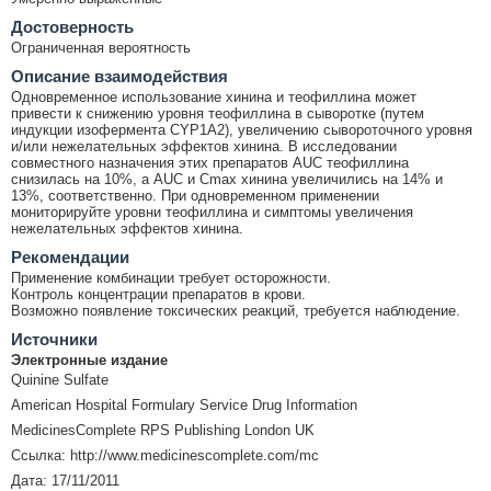
Достоверность
Ограниченная вероятность
Описание взаимодействия
Одновременное использование хинина и теофиллина может
привести к снижению уровня теофиллина в сыворотке (путем
индукции изофермента CYP1A2), увеличению сывороточного уровня
и/или нежелательных эффектов хинина. В исследовании
совместного назначения этих препаратов AUC теофиллина
снизилась на 10%, а AUC и Cmax хинина увеличились на 14% и
13%, соответственно. При одновременном применении
мониторируйте уровни теофиллина и симптомы увеличения
нежелательных эффектов хинина.
Рекомендации
Применение комбинации требует осторожности.
Контроль концентрации препаратов в крови.
Возможно появление токсических реакций, требуется наблюдение.
Источники
Электронные издание
Quinine Sulfate
American Hospital Formulary Service Drug Information
MedicinesComplete RPS Publishing London UK
Ссылка: http://www.medicinescomplete.com/mc
Дата: 17/11/2011