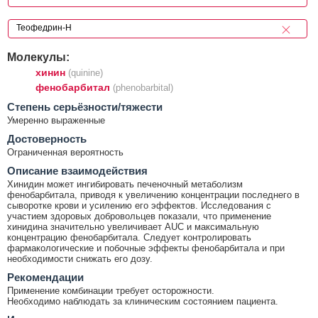
Молекулы:
хинин
(quinine)
фенобарбитал
(phenobarbital)
Cтепень серьёзности/тяжести
Умеренно выраженные
Достоверность
Ограниченная вероятность
Описание взаимодействия
Хинидин может ингибировать печеночный метаболизм
фенобарбитала, приводя к увеличению концентрации последнего в
сыворотке крови и усилению его эффектов. Исследования с
участием здоровых добровольцев показали, что применение
хинидина значительно увеличивает AUC и максимальную
концентрацию фенобарбитала. Следует контролировать
фармакологические и побочные эффекты фенобарбитала и при
необходимости снижать его дозу.
Рекомендации
Применение комбинации требует осторожности.
Необходимо наблюдать за клиническим состоянием пациента.