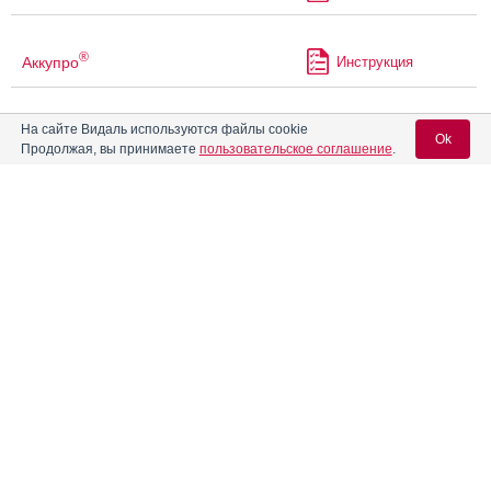
®
Аккупро
Инструкция
На сайте Видаль используются файлы cookie
®
Акласта
Инструкция
Ok
Продолжая, вы принимаете
пользовательское соглашение
.
Акриварио
Инструкция
Вход для специалистов
E-mail учетной записи Vidal:
Акридилол
Инструкция
Пароль:
®
Акридипин
Инструкция
®
Акрипамид
Инструкция
®