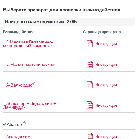
Выберите препарат для проверки взаимодействия
Найдено взаимодействий:
2795
Взаимодействие
Страница препарата
9 Месяцев Витаминно-
Инструкция
минеральный комплекс
L-Малат изотонический
Инструкция
®
А-Валкордис
Инструкция
Абакавир + Зидовудин +
Инструкция
Ламивудин
®
Абактал
Авандаглим
Инструкция