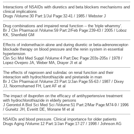
Interactions of NSAIDs with diuretics and beta blockers mechanisms and
clinical implications
Drugs /Volume:30 Part:1/Jul Page:32-41 / 1985 / Webster J
Drug combinations and impaired renal function -- the 'triple whammy'.
Br J Clin Pharmacol /Volume:59 Part:2/Feb Page:239-43 / 2005 / Loboz
KK, Shenfield GM
Effects of indomethacin alone and during diuretic or beta-adrenoreceptor-
blockade therapy on blood pressure and the renin system in essential
hypertension.
Clin Sci Mol Med Suppl /Volume:4 Part:Dec Page:203s-205s / 1978 /
Lopez-Ovejero JA, Weber MA, Drayer JI et al
The effects of naproxen and sulindac on renal function and their
interaction with hydrochlorothiazide and piretanide in man
Br J Clin Pharmacol /Volume:23 Part:1/Jan Page:55-63 / 1987 / Dixey
JJ, Noormohamed FH, Lant AF et al
The impact of ibuprofen on the efficacy of antihypertensive treatment
with hydrochlorothiazide in elderly persons
J Gerontol A Biol Sci Med Sci /Volume:51 Part:2/Mar Page:M74-9 / 1996
/ Gurwitz JH, Everitt DE, Monane M et al
NSAIDs and blood pressure. Clinical importance for older patients
Drugs Aging /Volume:12 Part:1/Jan Page:17-27 / 1998 / Johnson AG