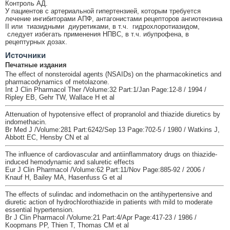
Контроль АД.
У пациентов с артериальной гипертензией, которым требуется
лечение ингибиторами АПФ, антагонистами рецепторов ангиотензина
II или тиазидными диуретиками, в т.ч. гидрохлоротиазидом,
следует избегать применения НПВС, в т.ч. ибупрофена, в
рецептурных дозах.
Источники
Печатные издания
The effect of nonsteroidal agents (NSAIDs) on the pharmacokinetics and
pharmacodynamics of metolazone.
Int J Clin Pharmacol Ther /Volume:32 Part:1/Jan Page:12-8 / 1994 /
Ripley EB, Gehr TW, Wallace H et al
Attenuation of hypotensive effect of propranolol and thiazide diuretics by
indomethacin.
Br Med J /Volume:281 Part:6242/Sep 13 Page:702-5 / 1980 / Watkins J,
Abbott EC, Hensby CN et al
The influence of cardiovascular and antiinflammatory drugs on thiazide-
induced hemodynamic and saluretic effects
Eur J Clin Pharmacol /Volume:62 Part:11/Nov Page:885-92 / 2006 /
Knauf H, Bailey MA, Hasenfuss G et al
The effects of sulindac and indomethacin on the antihypertensive and
diuretic action of hydrochlorothiazide in patients with mild to moderate
essential hypertension.
Br J Clin Pharmacol /Volume:21 Part:4/Apr Page:417-23 / 1986 /
Koopmans PP, Thien T, Thomas CM et al