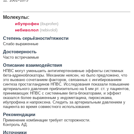
11: 1061–1075
Молекулы:
ибупрофен
(ibuprofen)
небиволол
(nebivolol)
Cтепень серьёзности/тяжести
Слабо выраженные
Достоверность
Часто встречаемые
Описание взаимодействия
НПВС могут уменьшить антигипертензивные эффекты системных
бета-адреноблокаторы. Механизм неясен, но было предложено, что
это вызвано сочетанием факторов, связанных с ингибированием
синтеза простагландинов НПВС. Исследования показали повышение
артериального давления приблизительно на 6 мм рт. ст. у пациентов,
принимающих НПВС с системными бета-блокаторами, и эффект
оказался более выраженным у индометацина, пироксикама,
ибупрофена и напроксена. Следить за артериальным давлением у
пациента во время совместного использования.
Рекомендации
Применение комбинации требует осторожности.
Контроль АД.
Источники