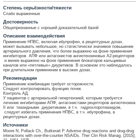
Cтепень серьёзности/тяжести
Слабо выраженные
Достоверность
Общепризнанные с хорошей доказательной базой
Описание взаимодействия
Применение НПВС, включая ибупрофен, в рецептурных дозах,
может вызывать небольшое, но статистически значимое повышение
артериального давления, что более выражено на фоне применения
ингибиторов АПФ или антагонистов ангиотензиновых А2-рецепторов
и менее выражено на фоне применения блокаторов кальциевых
каналов или «петлевых» диуретиков. В основном это наблюдалось
при длительном применении в высоких дозах.
Рекомендации
Применение комбинации требует осторожности.
Следует контролировать функцию почек.
Контроль АД.
У пациентов с артериальной гипертензией, которым требуется
лечение ингибиторами АПФ, антагонистами рецепторов ангиотензина
II или тиазидными диуретиками, в т.ч. гидрохлоротиазидом,
следует избегать применения НПВС, в т.ч. ибупрофена, в
рецептурных дозах.
Источники
Moore N, Pollack Ch., Butkerait P. Adverse drug reactions and drug-drug
interactions with over-the-counter NSAIDs. Ther Clin Risk Manag. (2015);