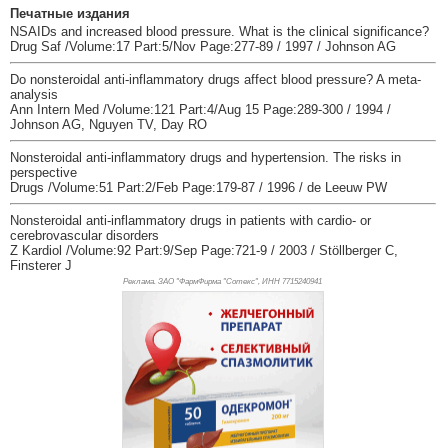
Печатные издания
NSAIDs and increased blood pressure. What is the clinical significance?
Drug Saf /Volume:17 Part:5/Nov Page:277-89 / 1997 / Johnson AG
Do nonsteroidal anti-inflammatory drugs affect blood pressure? A meta-
analysis
Ann Intern Med /Volume:121 Part:4/Aug 15 Page:289-300 / 1994 /
Johnson AG, Nguyen TV, Day RO
Nonsteroidal anti-inflammatory drugs and hypertension. The risks in
perspective
Drugs /Volume:51 Part:2/Feb Page:179-87 / 1996 / de Leeuw PW
Nonsteroidal anti-inflammatory drugs in patients with cardio- or
cerebrovascular disorders
Z Kardiol /Volume:92 Part:9/Sep Page:721-9 / 2003 / Stöllberger C,
Finsterer J
Реклама. ЗАО "ФармФирма "Сотекс", ИНН 771
5240941