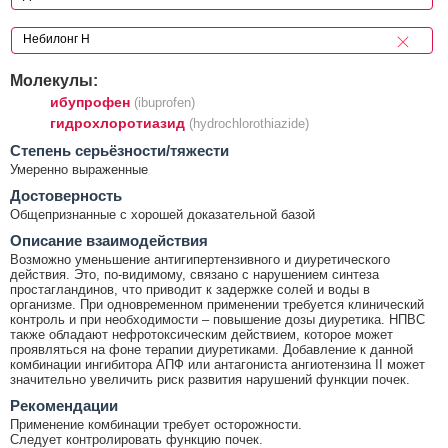
Молекулы:
ибупрофен
(ibuprofen)
гидрохлоротиазид
(hydrochlorothiazide)
Cтепень серьёзности/тяжести
Умеренно выраженные
Достоверность
Общепризнанные с хорошей доказательной базой
Описание взаимодействия
Возможно уменьшение антигипертензивного и диуретического
действия. Это, по-видимому, связано с нарушением синтеза
простагландинов, что приводит к задержке солей и воды в
организме. При одновременном применении требуется клинический
контроль и при необходимости – повышение дозы диуретика. НПВС
также обладают нефротоксическим действием, которое может
проявляться на фоне терапии диуретиками. Добавление к данной
комбинации ингибитора АПФ или антагониста ангиотензина II может
значительно увеличить риск развития нарушений функции почек.
Рекомендации
Применение комбинации требует осторожности.
Следует контролировать функцию почек.