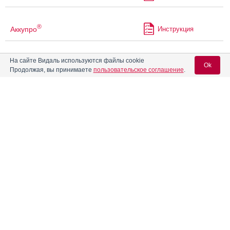
®
Аккупро
Инструкция
На сайте Видаль используются файлы cookie
®
Акласта
Инструкция
Ok
Продолжая, вы принимаете
пользовательское соглашение
.
Акриварио
Инструкция
Вход для специалистов
E-mail учетной записи Vidal:
Акридилол
Инструкция
Пароль:
®
Акридипин
Инструкция
®
Акрипамид
Инструкция
®