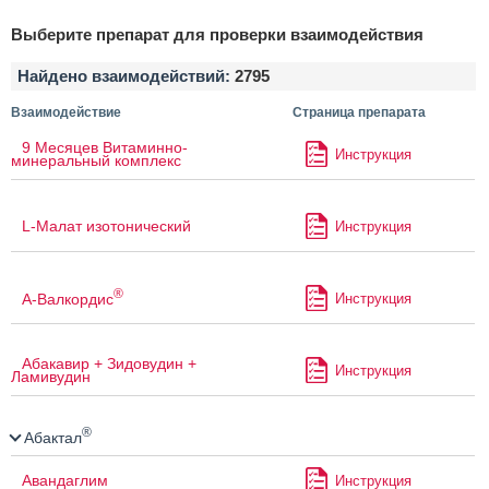
Выберите препарат для проверки взаимодействия
Найдено взаимодействий:
2795
Взаимодействие
Страница препарата
9 Месяцев Витаминно-
Инструкция
минеральный комплекс
L-Малат изотонический
Инструкция
®
А-Валкордис
Инструкция
Абакавир + Зидовудин +
Инструкция
Ламивудин
®
Абактал
Авандаглим
Инструкция