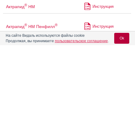
®
Актрапид
НМ
Инструкция
®
®
Актрапид
НМ Пенфилл
Инструкция
На сайте Видаль используются файлы cookie
Ok
Продолжая, вы принимаете
пользовательское соглашение
.
Алвитил
Инструкция
Вход для специалистов
Алгезир Ультра
Инструкция
E-mail учетной записи Vidal:
Аленталь
Инструкция
Пароль:
®
Алзепил
Инструкция
®
Алзер
-Эйч
Инструкция