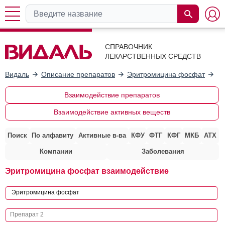
СПРАВОЧНИК
ЛЕКАРСТВЕННЫХ СРЕДСТВ
Видаль
Описание препаратов
Эритромицина фосфат
Вз
Взаимодействие препаратов
Взаимодействие активных веществ
Поиск
По алфавиту
Активные в-ва
КФУ
ФТГ
КФГ
МКБ
АТХ
Компании
Заболевания
Эритромицина фосфат взаимодействие