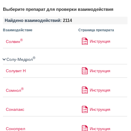
Выберите препарат для проверки взаимодействия
Найдено взаимодействий:
2114
Взаимодействие
Страница препарата
®
Солвин
Инструкция
®
Солу-Медрол
Солувит Н
Инструкция
®
Сомнол
Инструкция
Сонапакс
Инструкция
Сонопрел
Инструкция