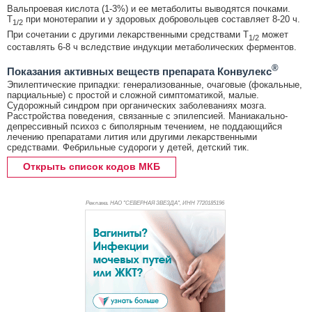
Вальпроевая кислота (1-3%) и ее метаболиты выводятся почками.
T
при монотерапии и у здоровых добровольцев составляет 8-20 ч.
1/2
При сочетании с другими лекарственными средствами T
может
1/2
составлять 6-8 ч вследствие индукции метаболических ферментов.
®
Показания активных веществ препарата Конвулекс
Эпилептические припадки: генерализованные, очаговые (фокальные,
парциальные) с простой и сложной симптоматикой, малые.
Судорожный синдром при органических заболеваниях мозга.
Расстройства поведения, связанные с эпилепсией. Маниакально-
депрессивный психоз с биполярным течением, не поддающийся
лечению препаратами лития или другими лекарственными
средствами. Фебрильные судороги у детей, детский тик.
Открыть список кодов МКБ
Реклама. НАО "СЕВЕРНАЯ ЗВЕЗДА", ИНН 772
0185196