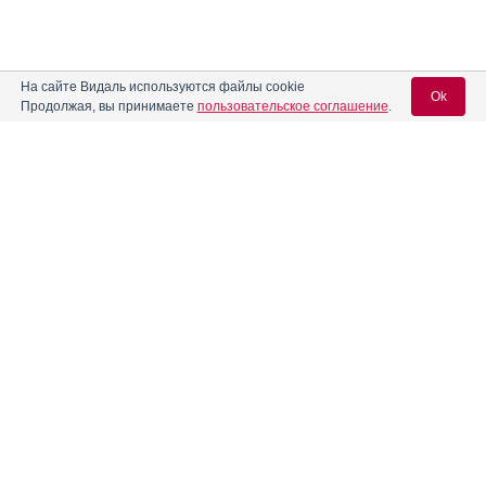
На сайте Видаль используются файлы cookie
Ok
Продолжая, вы принимаете
пользовательское соглашение
.
Содержание
Вход для специалистов
E-mail учетной записи Vidal:
Форма выпуска, упаковка и состав
Клинико-фармакологич. группа
Пароль:
Фармако-терапевтическая группа
Фармакологическое действие
Фармакокинетика
Показания препарата
Регистрация
Забыли пароль?
Режим дозирования