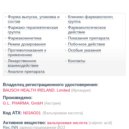
Форма выпуска, упаковка и
Клинико-фармакологич.
состав
группа
Фармако-терапевтическая
Фармакологическое
группа
действие
Фармакокинетика
Показания препарата
Режим дозирования
Побочное действие
Противопоказания к
Особые указания
применению
Лекарственное
Контакты
взаимодействие
Аналоги препарата
Владелец регистрационного удостоверения:
BAUSCH HEALTH IRELAND, Limited
(Ирландия)
Произведено:
G.L. PHARMA, GmbH
(Австрия)
Код ATX:
N03AG01
(Вальпроевая кислота)
Активное вещество:
вальпроевая кислота
(valproic acid)
Rec.INN
зарегистрированное ВОЗ