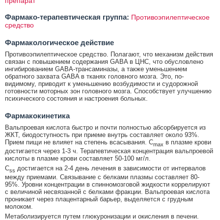
препарат
Фармако-терапевтическая группа:
Противоэпилептическое
средство
Фармакологическое действие
Противоэпилептическое средство. Полагают, что механизм действия
связан с повышением содержания GABA в ЦНС, что обусловлено
ингибированием GABA-трансаминазы, а также уменьшением
обратного захвата GABA в тканях головного мозга. Это, по-
видимому, приводит к уменьшению возбудимости и судорожной
готовности моторных зон головного мозга. Способствует улучшению
психического состояния и настроения больных.
Фармакокинетика
Вальпроевая кислота быстро и почти полностью абсорбируется из
ЖКТ, биодоступность при приеме внутрь составляет около 93%.
Прием пищи не влияет на степень всасывания. C
в плазме крови
max
достигается через 1-3 ч. Терапевтическая концентрация вальпроевой
кислоты в плазме крови составляет 50-100 мг/л.
C
достигается на 2-4 день лечения в зависимости от интервалов
ss
между приемами. Связывание с белками плазмы составляет 80-
95%. Уровни концентрации в спинномозговой жидкости коррелируют
с величиной несвязанной с белками фракции. Вальпроевая кислота
проникает через плацентарный барьер, выделяется с грудным
молоком.
Метаболизируется путем глюкуронизации и окисления в печени.