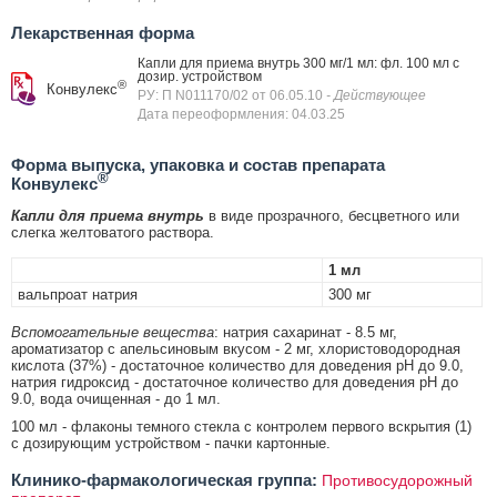
Лекарственная форма
Капли для приема внутрь 300 мг/1 мл: фл. 100 мл с
дозир. устройством
®
Конвулекс
РУ: П N011170/02 от 06.05.10
- Действующее
Дата переоформления: 04.03.25
Форма выпуска, упаковка и состав препарата
®
Конвулекс
Капли для приема внутрь
в виде прозрачного, бесцветного или
слегка желтоватого раствора.
1 мл
вальпроат натрия
300 мг
Вспомогательные вещества
: натрия сахаринат - 8.5 мг,
ароматизатор с апельсиновым вкусом - 2 мг, хлористоводородная
кислота (37%) - достаточное количество для доведения рН до 9.0,
натрия гидроксид - достаточное количество для доведения рН до
9.0, вода очищенная - до 1 мл.
100 мл - флаконы темного стекла с контролем первого вскрытия (1)
с дозирующим устройством - пачки картонные.
Клинико-фармакологическая группа:
Противосудорожный