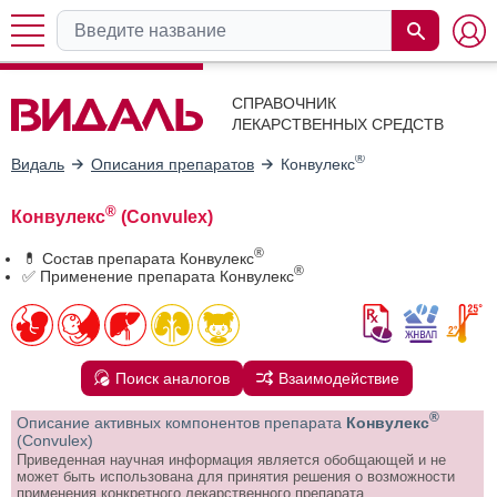
СПРАВОЧНИК
ЛЕКАРСТВЕННЫХ СРЕДСТВ
®
Видаль
Описания препаратов
Конвулекс
®
Конвулекс
(Convulex)
®
💊 Состав препарата Конвулекс
®
✅ Применение препарата Конвулекс
Поиск аналогов
Взаимодействие
®
Описание активных компонентов препарата
Конвулекс
(Convulex)
Приведенная научная информация является обобщающей и не
может быть использована для принятия решения о возможности
применения конкретного лекарственного препарата.