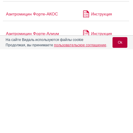
Азитромицин Форте-АКОС
Инструкция
Азитромицин Форте-Алиум
Инструкция
На сайте Видаль используются файлы cookie
Ok
Продолжая, вы принимаете
пользовательское соглашение
.
®
Азитромицин Экомед
Инструкция
Вход для специалистов
Азитромицин Экспресс
Инструкция
E-mail учетной записи Vidal:
Азитромицин-АКОС
Инструкция
Пароль:
Азитромицин-Акрихин
Инструкция
Азитромицин-Алиум
Инструкция