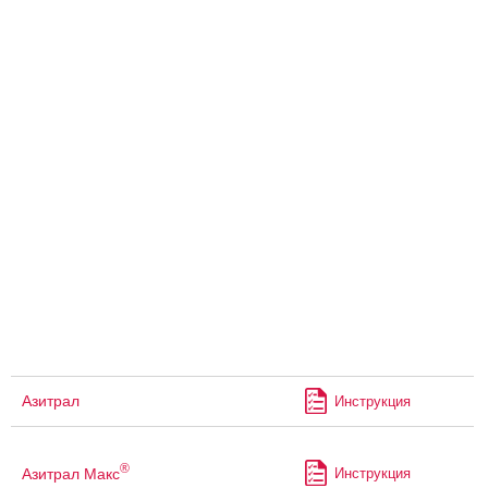
Азитрал
Инструкция
®
Азитрал Макс
Инструкция