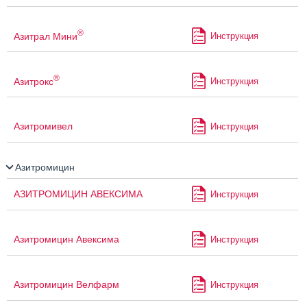
®
Азитрал Мини
Инструкция
®
Азитрокс
Инструкция
Азитромивел
Инструкция
Азитромицин
АЗИТРОМИЦИН АВЕКСИМА
Инструкция
Азитромицин Авексима
Инструкция
Азитромицин Велфарм
Инструкция