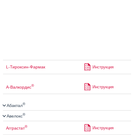
L-Тироксин-Фармак
Инструкция
®
А-Валкордис
Инструкция
®
Абактал
®
Авелокс
®
Агграстат
Инструкция