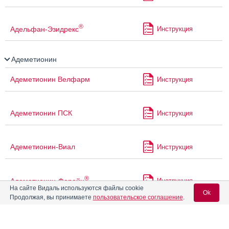
®
Адельфан-Эзидрекс
Инструкция
Адеметионин
Адеметионин Велфарм
Инструкция
Адеметионин ПСК
Инструкция
Адеметионин-Виал
Инструкция
®
Адеметионин-Ферейн
Инструкция
На сайте Видаль используются файлы cookie
Ok
Продолжая, вы принимаете
пользовательское соглашение
.
Адеметионин-ФС