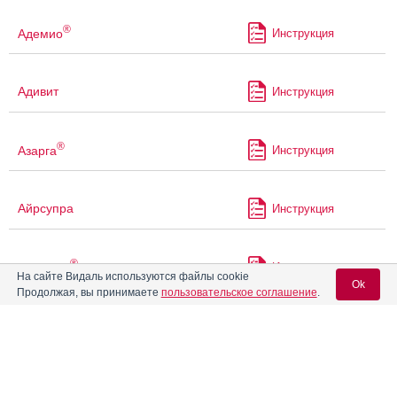
®
Адемио
Инструкция
Адивит
Инструкция
®
Азарга
Инструкция
Айрсупра
Инструкция
®
Аквапаск
Инструкция
На сайте Видаль используются файлы cookie
Ok
Продолжая, вы принимаете
пользовательское соглашение
.
Аквацитрамон
Инструкция
Вход для специалистов
E-mail учетной записи Vidal:
®
Акдайна
Инструкция