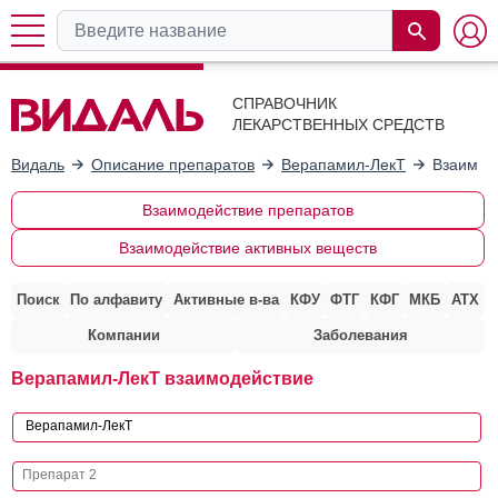
СПРАВОЧНИК
ЛЕКАРСТВЕННЫХ СРЕДСТВ
Видаль
Описание препаратов
Верапамил-ЛекТ
Взаимод
Взаимодействие препаратов
Взаимодействие активных веществ
Поиск
По алфавиту
Активные в-ва
КФУ
ФТГ
КФГ
МКБ
АТХ
Компании
Заболевания
Верапамил-ЛекТ взаимодействие