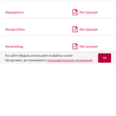
Акридилол
Инструкция
Аксартобан
Инструкция
Акталипид
Инструкция
На сайте Видаль используются файлы cookie
Ok
Продолжая, вы принимаете
пользовательское соглашение
.
®
Алвида
Инструкция
Вход для специалистов
Алзолам
Инструкция
E-mail учетной записи Vidal:
®
Алка-Зельтцер
Инструкция
Пароль:
Аллегра
Инструкция