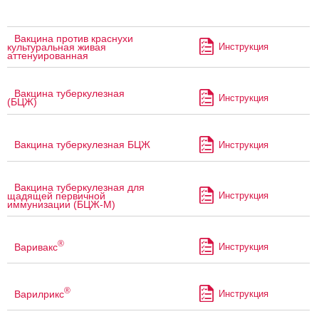
Вакцина против краснухи
Инструкция
культуральная живая
аттенуированная
Вакцина туберкулезная
Инструкция
(БЦЖ)
Вакцина туберкулезная БЦЖ
Инструкция
Вакцина туберкулезная для
Инструкция
щадящей первичной
иммунизации (БЦЖ-М)
®
Варивакс
Инструкция
®
Варилрикс
Инструкция