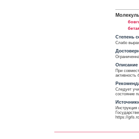
Молекул
бовг
бета
Cтепень с
Слабо выра
Достовер
Ограниченна
Описание
При совмест
активность 
Рекоменд
Следует учи
состояние п
Источник
Инструкция 
Государстве
https://grls.