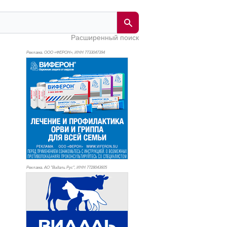
Расширенный поиск
Реклама. ООО «ФЕРОН», ИНН 773
3047394
Реклама. АО "Видаль Рус", ИНН 772
8043605