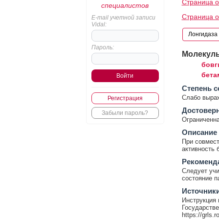
Страница о
специалистов
Страница о
E-mail учетной записи
Vidal:
Пароль:
Молекул
бовг
бета
Cтепень с
Слабо выра
Регистрация
Достовер
Забыли пароль?
Ограниченна
Описание
При совмест
активность 
Рекоменд
Следует учи
состояние п
Источник
Инструкция 
Государстве
https://grls.