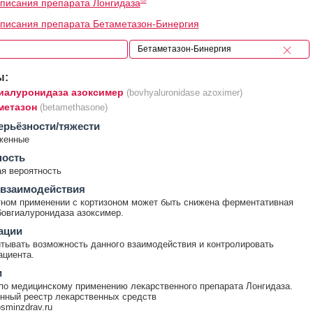
писания препарата Лонгидаза
писания препарата Бетаметазон-Бинергия
ы:
иалуронидаза азоксимер
(bovhyaluronidase azoximer)
метазон
(betamethasone)
ерьёзности/тяжести
женные
ность
я вероятность
 взаимодействия
ном применении с кортизоном может быть снижена ферментативная
бовгиалуронидаза азоксимер.
ации
тывать возможность данного взаимодействия и контролировать
ациента.
и
по медицинскому применению лекарственного препарата Лонгидаза.
нный реестр лекарственных средств
rosminzdrav.ru