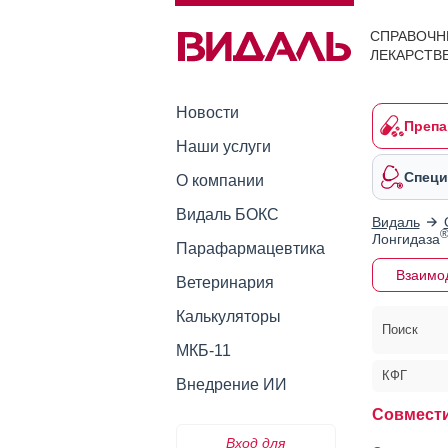
СПРАВОЧН
ЛЕКАРСТВ
Новости
Препа
Наши услуги
Специ
О компании
Видаль БОКС
Видаль
Лонгидаза
Парафармацевтика
Взаимо
Ветеринария
Калькуляторы
Поиск
МКБ-11
КФГ
Внедрение ИИ
Совмести
Вход для