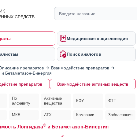
ИК
ЕННЫХ СРЕДСТВ
раты
Медицинская энциклопедия
алистам
Поиск аналогов
Описание препаратов
Взаимодействие препаратов
®
и Бетаметазон-Бинергия
действие препаратов
Взаимодействие активных веществ
По
Активные
КФУ
ФТГ
алфавиту
вещества
МКБ
АТХ
Компании
Заболевания
®
мость Лонгидаза
и Бетаметазон-Бинергия
®