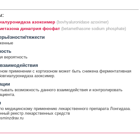
ы:
иалуронидаза азоксимер
(bovhyaluronidase azoximer)
метазона динатрия фосфат
(betamethasone sodium phosphate)
ерьёзности/тяжести
женные
ность
я вероятность
 взаимодействия
ном применении с кортизоном может быть снижена ферментативная
бовгиалуронидаза азоксимер.
ации
тывать возможность данного взаимодействия и контролировать
ациента.
и
по медицинскому применению лекарственного препарата Лонгидаза.
нный реестр лекарственных средств
rosminzdrav.ru