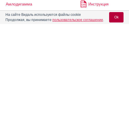
Амлодигамма
Инструкция
На сайте Видаль используются файлы cookie
Ok
Продолжая, вы принимаете
пользовательское соглашение
.
Амлодикор
Инструкция
Вход для специалистов
Амлодипин
Инструкция
E-mail учетной записи Vidal:
Амлодипин + Бисопролол
Инструкция
Пароль:
Амлодипин + Валсартан
Инструкция
Амлодипин + Валсартан +
Инструкция
Гидрохлоротиазид Канон
Регистрация
Забыли пароль?
Амлодипин + Валсартан
Инструкция
Вертекс