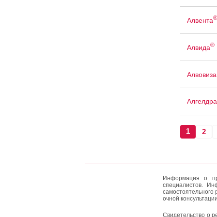
Алвента
®
Алвида
Алвовиза
Алгелдра
1
2
Информация о пр
специалистов. Ин
самостоятельного 
очной консультации
Свидетельство о р