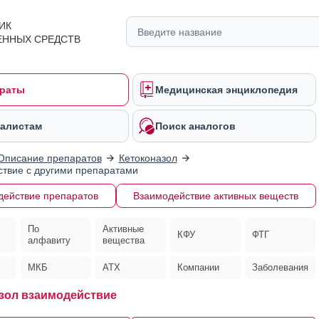
ИК
ЕННЫХ СРЕДСТВ
раты
Медицинская энциклопедия
алистам
Поиск аналогов
Описание препаратов
Кетоконазол
твие с другими препаратами
действие препаратов
Взаимодействие активных веществ
По
Активные
КФУ
ФТГ
алфавиту
вещества
МКБ
АТХ
Компании
Заболевания
зол взаимодействие