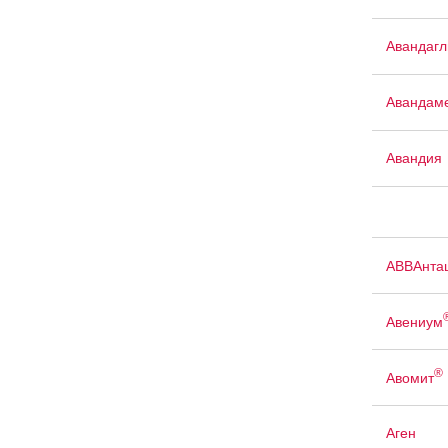
Авандаг
Авандам
Авандия
АВВАнта
Авениум
®
Авомит
Аген