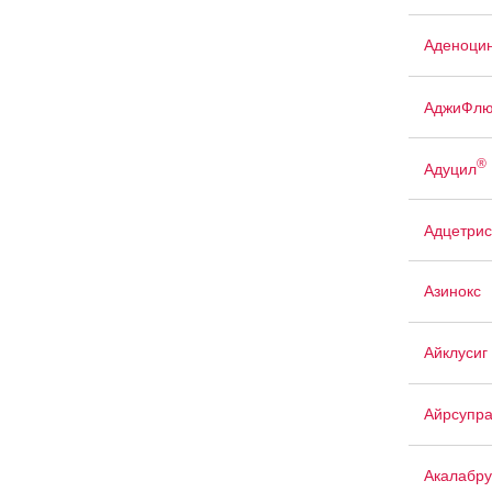
Аденоци
АджиФлю
®
Адуцил
Адцетрис
Азинокс
Айклусиг
Айрсупр
Акалабр