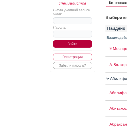
специалистов
E-mail учетной записи
Vidal:
Выберите 
Пароль:
Найдено 
Взаимодейс
9 Месяце
Регистрация
А-Валкор
Забыли пароль?
Абилифа
Абилифа
Абитаксе
Абраксан