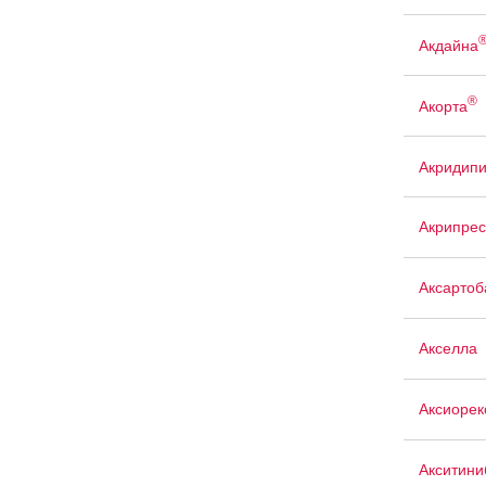
Акдайна
®
Акорта
Акридип
Акрипрес
Аксартоб
Акселла
Аксиорек
Акситини