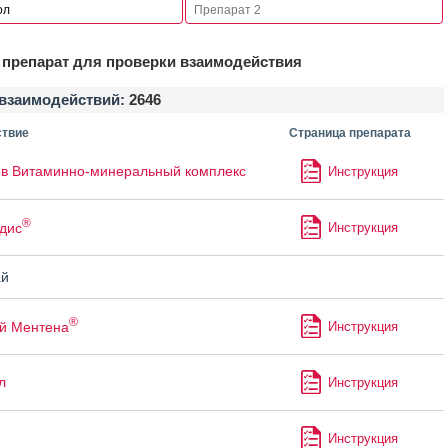
препарат для проверки взаимодействия
взаимодействий:
2646
твие
Страница препарата
в Витаминно-минеральный комплекс
Инструкция
®
дис
Инструкция
й
®
й Ментена
Инструкция
л
Инструкция
Инструкция