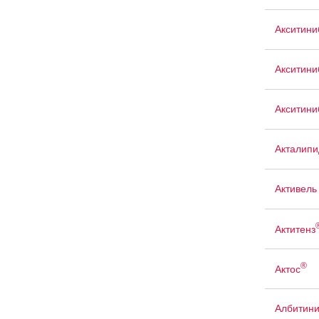
Акситини
Акситин
Акситини
Акталипи
Активель
Актитенз
®
Актос
Албитин