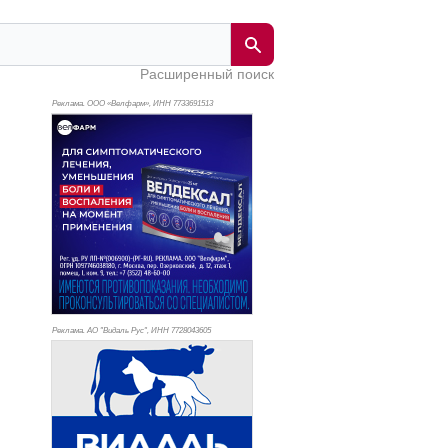
Расширенный поиск
Реклама. ООО «Велфарм», ИНН 773
3691513
Реклама. АО "Видаль Рус", ИНН 772
8043605