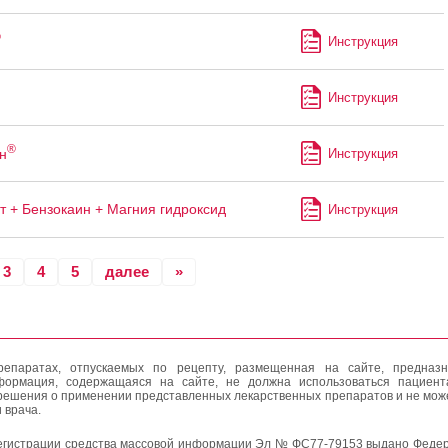
®
Инструкция
Инструкция
®
н
Инструкция
т + Бензокаин + Магния гидроксид
Инструкция
3
4
5
далее
»
епаратах, отпускаемых по рецепту, размещенная на сайте, предназн
формация, содержащаяся на сайте, не должна использоваться пациен
решения о применении представленных лекарственных препаратов и не мож
 врача.
егистрации средства массовой информации Эл № ФС77-79153 выдано Федер