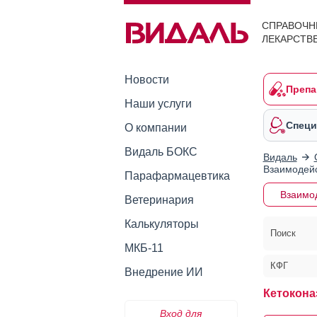
СПРАВОЧН
ЛЕКАРСТВ
Новости
Препа
Наши услуги
Специ
О компании
Видаль БОКС
Видаль
Взаимодейс
Парафармацевтика
Взаимо
Ветеринария
Калькуляторы
Поиск
МКБ-11
КФГ
Внедрение ИИ
Кетокона
Вход для