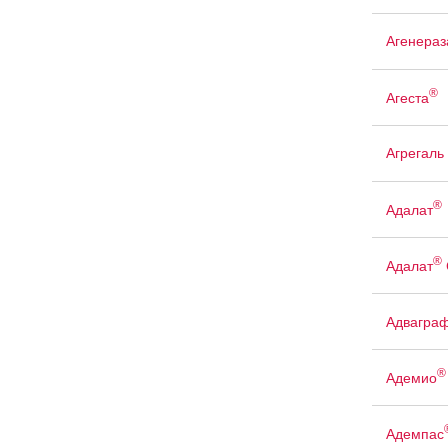
Агенераз
®
Агеста
Агрегаль
®
Адалат
®
Адалат
Адвагра
®
Адемио
Адемпас