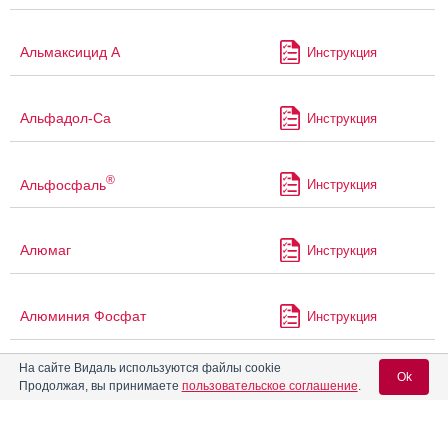
Альмаксицид А
Инструкция
Альфадол-Са
Инструкция
®
Альфосфаль
Инструкция
Алюмаг
Инструкция
Алюминия Фосфат
Инструкция
На сайте Видаль используются файлы cookie
Ok
®
Алюфост
Инструкция
Продолжая, вы принимаете
пользовательское соглашение
.
®